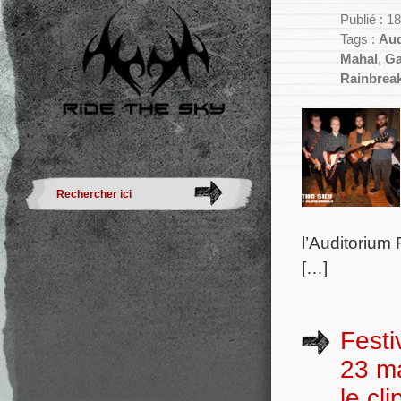
Publié : 
Tags :
Aud
Mahal
,
Ga
Rainbrea
l’Auditorium
[…]
Festi
23 m
le cl