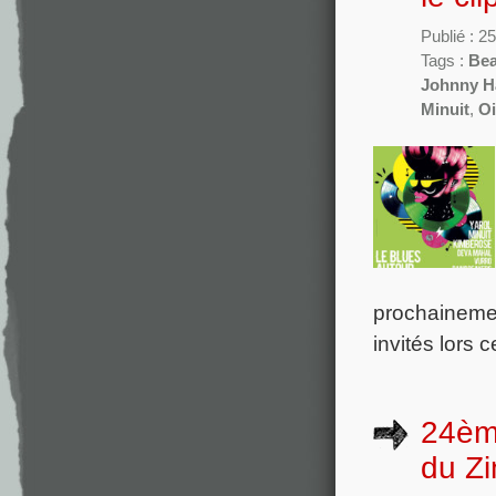
Publié : 2
Tags :
Bea
Johnny H
Minuit
,
Oi
prochainement
invités lors c
24ème
du Zi