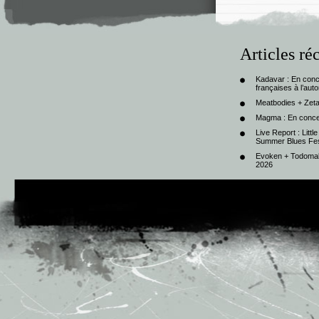
Articles ré
Kadavar : En con
françaises à l’au
Meatbodies + Zeta
Magma : En conce
Live Report : Litt
Summer Blues Fest
Evoken + Todomal 
2026