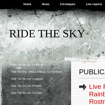
Home
News
Chroniques
Live reports
RIDE THE SKY
Ride The Sky sur Facebook
PUBLIC
Ride The Sky - World of Music sur Facebook
Ride The Sky sur Instagram
Live 
Ride The Sky sur X/Twitter
Rain
Ride The Sky sur YouTube
Rostr