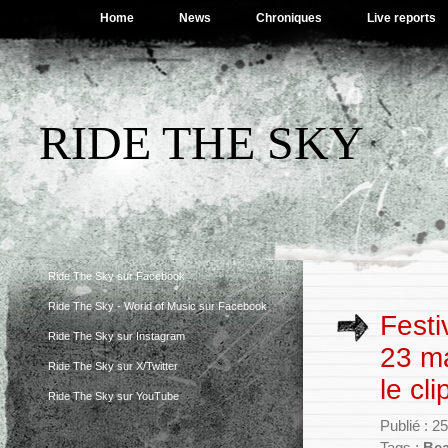
Home
News
Chroniques
Live reports
RIDE THE SKY
Ride The Sky sur Facebook
Ride The Sky - World of Music sur Facebook
Festi
Ride The Sky sur Instagram
23 m
Ride The Sky sur X/Twitter
le cl
Ride The Sky sur YouTube
Publié : 2