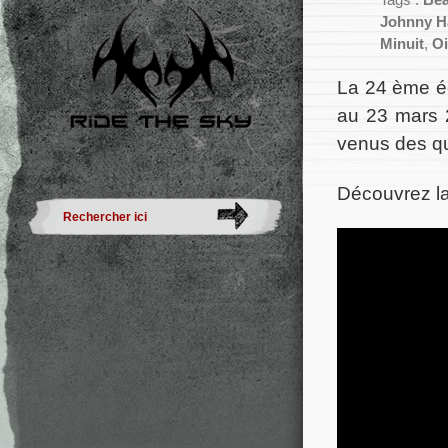
Tags :
Bea
Johnny H
Minuit
,
Oi
La 24 ème éd
au 23 mars 2
venus des q
Découvrez la