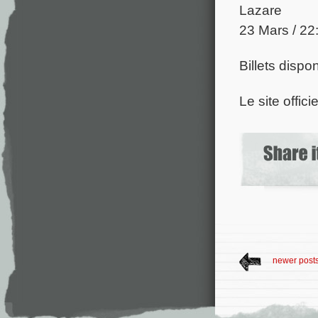
Lazare
23 Mars / 22
Billets dispo
Le site offici
newer post