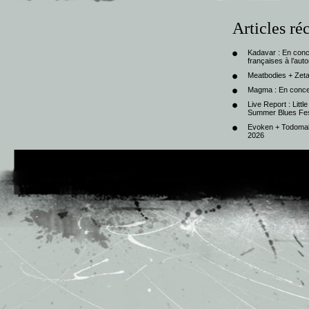
Articles ré
Kadavar : En con
françaises à l’au
Meatbodies + Zeta
Magma : En conce
Live Report : Litt
Summer Blues Fest
Evoken + Todomal 
2026