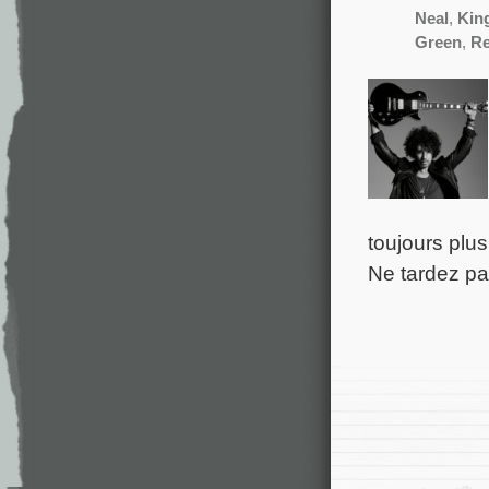
Neal
,
Kin
Green
,
Re
toujours plu
Ne tardez pa