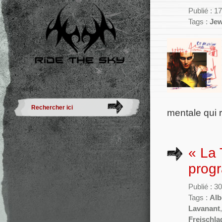
Publié : 1
Tags :
Jew
mentale qui
« La 
prog
Publié : 
Tags :
Alb
Lavanant
Freischla