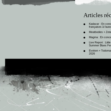
Articles ré
Kadavar : En con
françaises à l’au
Meatbodies + Zeta
Magma : En conce
Live Report : Litt
Summer Blues Fest
Evoken + Todomal 
2026