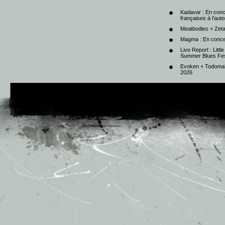
Kadavar : En con
françaises à l’au
Meatbodies + Zeta
Magma : En conce
Live Report : Litt
Summer Blues Fest
Evoken + Todomal 
2026