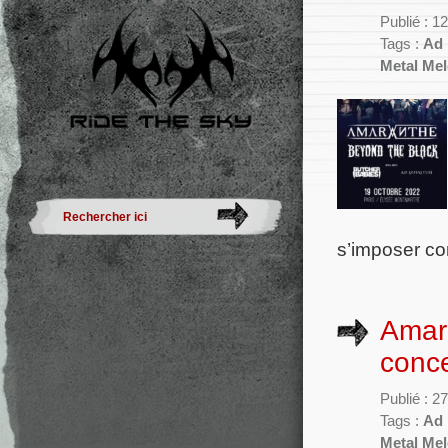
Publié : 1
Tags :
Ad 
Metal Me
s’imposer co
Amar
conce
Publié : 27
Tags :
Ad 
Metal Me