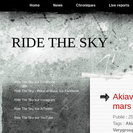
Home
News
Chroniques
Live reports
RIDE THE SKY
Ride The Sky sur Facebook
Ride The Sky - World of Music sur Facebook
Akiav
Ride The Sky sur Instagram
mars
Ride The Sky sur X/Twitter
Publié : 2
Ride The Sky sur YouTube
Tags :
Aki
Verygrou