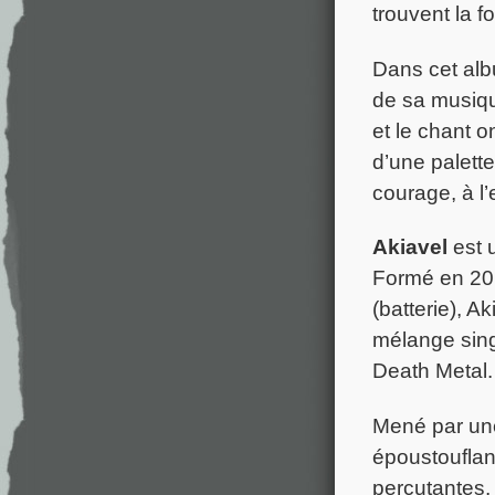
trouvent la f
Dans cet albu
de sa musiqu
et le chant o
d’une palett
courage, à l
Akiavel
est 
Formé en 201
(batterie), 
mélange sing
Death Metal.
Mené par une
époustouflan
percutantes,