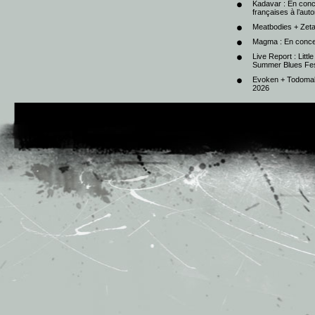
Kadavar : En con
françaises à l’au
Meatbodies + Zeta
Magma : En conce
Live Report : Litt
Summer Blues Fest
Evoken + Todomal 
2026