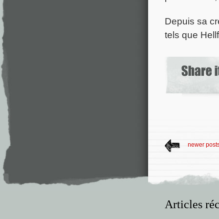
Depuis sa cr
tels que Hell
newer post
Articles ré