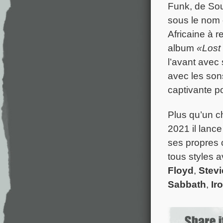
Funk, de Sou
sous le nom
Africaine à 
album
«Lost
l’avant avec
avec les son
captivante p
Plus qu’un c
2021 il lanc
ses propres 
tous styles 
Floyd
,
Stev
Sabbath
,
Ir