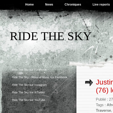
Home
News
Chroniques
Live reports
RIDE THE SKY
Ride The Sky sur Facebook
Ride The Sky - World of Music sur Facebook
Just
Ride The Sky sur Instagram
(76) 
Ride The Sky sur X/Twitter
Publié : 2
Ride The Sky sur YouTube
Tags :
Afr
Traverse
,