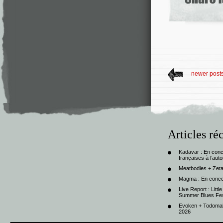
newer post
Articles ré
Kadavar : En con
françaises à l’au
Meatbodies + Zeta
Magma : En conce
Live Report : Litt
Summer Blues Fest
Evoken + Todomal 
2026