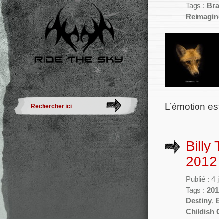
Tags :
Bra
Reimagin
L’émotion es
Billy
2012 
Publié : 4
Tags :
201
Destiny
,
Childish