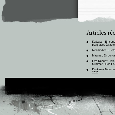
Articles ré
Kadavar : En con
françaises à l’au
Meatbodies + Zeta
Magma : En conce
Live Report : Litt
Summer Blues Fest
Evoken + Todomal 
2026