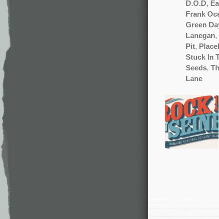
D.O.D
,
Ea
Frank Oc
Green Da
Lanegan
,
Pit
,
Place
Stuck In
Seeds
,
Th
Lane