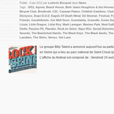
Publié : 4 juin 2012 par
Ludovic Bocquet
dans
News
Tags :
2012
,
Agoria
,
Beach House
,
Beth Jeans Houghton & the Hooves 
Bicycle Club
,
Brodinski
,
C2C
,
Caravan Palace
,
Childish Gambino
,
Club
Dionysos
,
Dope D.O.D
,
Eagels Of Death Metal
,
Ed Sheeran
,
Festival
,
Fo
Friends
,
Gesafellstein
,
Get Well Soon
,
Grandaddy
,
Granville
,
Green Da
Lissie
,
Little Dragon
,
Little Roy
,
Mark Lanegan
,
Maximo Park
,
Noel Gall
Owlle
,
Passion Pit
,
Placebo
,
Rock en Seine
,
Sigur Rós
,
Social Distortio
Sounds
,
The Bewitched Hands
,
The Black Keys
,
The Black Seeds
,
The
Lanskies
,
The Shins
,
Versus
,
Yeti Lane
Le groupe Billy Talent a annoncé aujourd’hui sa partic
en Seine qui a lieu au parc national de Saint-Cloud (p
L’affiche du festival est composé de : Vendredi 24 aoû