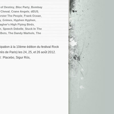
of Destiny
,
Bloc Party
,
Bombay
 Cheval
,
Crane Angels
,
dEUS
,
rster The People
,
Frank Ocean
,
y
,
Grimes
,
Hyphen Hyphen
,
agher's High Flying Birds
,
n
,
Speech Debelle
,
Stuck In The
 Bots
,
The Dandy Warhols
,
The
ipation à la 10ème édition du festival Rock
rès de Paris) les 24, 25, et 26 août 2012.
t : Placebo, Sigur Rós,