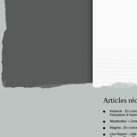
Articles ré
Kadavar : En con
françaises à l’au
Meatbodies + Zeta
Magma : En conce
Live Report : Litt