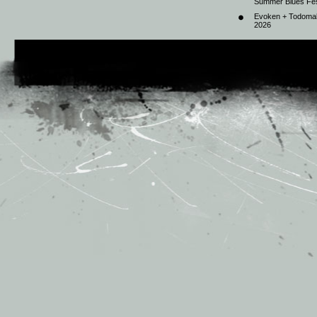
Summer Blues Fest
Evoken + Todomal 
2026