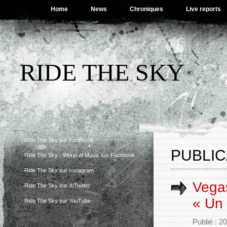
Home
News
Chroniques
Live reports
RIDE THE SKY
Ride The Sky sur Facebook
PUBLIC
Ride The Sky - World of Music sur Facebook
Ride The Sky sur Instagram
Vegas
Ride The Sky sur X/Twitter
« Un
Ride The Sky sur YouTube
Publié : 20