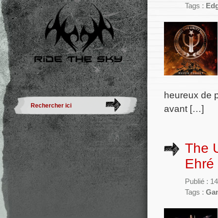
Tags :
Ed
heureux de p
avant […]
The 
Ehré
Publié : 1
Tags :
Ga