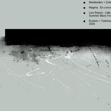
Meatbodies + Zeta
Magma : En conce
Live Report : Litt
Summer Blues Fest
Evoken + Todomal 
2026