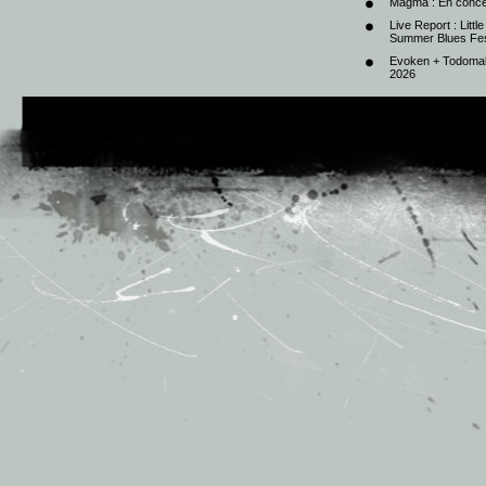
Magma : En conce
Live Report : Litt
Summer Blues Fest
Evoken + Todomal 
2026