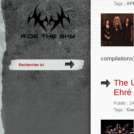
Tags :
AF
compilations
The 
Ehré
Publié : 1
Tags :
Ga