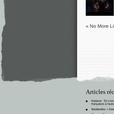
« No More Li
Articles ré
Kadavar : En con
françaises à l’au
Meatbodies + Zeta