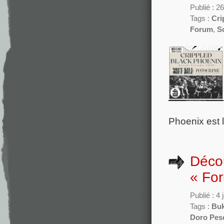
Publié : 
Tags :
Cri
Forum
,
So
Phoenix est l
Déco
« Fo
Publié : 4
Tags :
Bu
Doro Pes