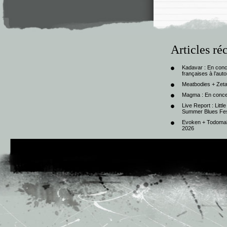
Articles ré
Kadavar : En con
françaises à l’au
Meatbodies + Zeta
Magma : En conce
Live Report : Litt
Summer Blues Fest
Evoken + Todomal 
2026