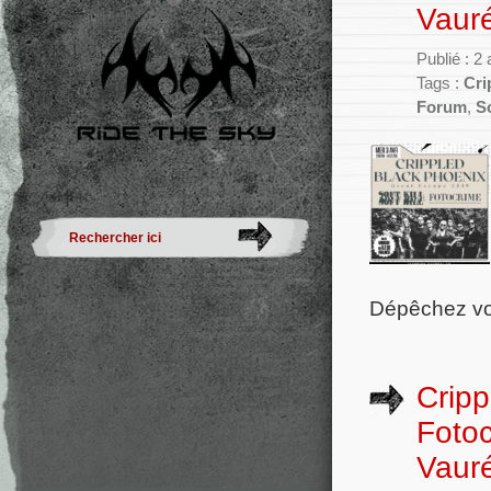
Vauré
Publié : 2
Tags :
Cri
Forum
,
So
Dépêchez vou
Cripp
Fotoc
Vauré