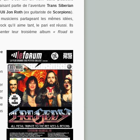
aisant partie de l’aventure
Trans Siberian
e
Uli Jon Roth
(ex guitariste de
Scorpions
).
 musiciens partageant les mêmes idées,
ck qu’il aime tant, le pari est réussi. Ils
senter leur troisième album
« Road to
ee
en
er
er
de
ue
us