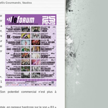
Cafés Gourmands
,
Vaudou
ar
er
 a
r,
re
ur
al
er
»,
21
te
s. Son potentiel commercial n’est plus à
style, en rappeur hardcore sur le son « B3 »