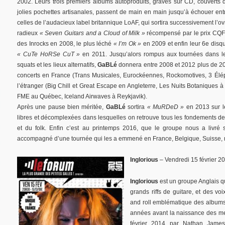
2002. Leurs trois premiers albums autoproduits, gravés sur CD, couverts 
jolies pochettes artisanales, passent de main en main jusqu’à échouer ent
celles de l’audacieux label britannique LoAF, qui sortira successivement l’ov
radieux
« Seven Guitars and a Cloud of Milk »
récompensé par le prix CQ
des Inrocks en 2008, le plus léché
« I’m Ok »
en 2009 et enfin leur 6e disq
« CuTe HoRSe CuT »
en 2011. Jusqu’alors rompus aux tournées dans l
squats et les lieux alternatifs,
GaBLé
donnera entre 2008 et 2012 plus de 2
concerts en France (Trans Musicales, Eurockéennes, Rockomotives, 3 Élép
l’étranger (Big Chill et Great Escape en Angleterre, Les Nuits Botaniques à 
FME au Québec, Iceland Airwaves à Reykjavik).
Après une pause bien méritée,
GaBLé
sortira
« MuRDeD »
en 2013 sur le
libres et décomplexées dans lesquelles on retrouve tous les fondements d
et du folk. Enfin c’est au printemps 2016, que le groupe nous a livré
accompagné d’une tournée qui les a emmené en France, Belgique, Suisse,
Inglorious
– Vendredi 15 février 2
Inglorious
est un groupe Anglais q
grands riffs de guitare, et des vo
and roll emblématique des albu
années avant la naissance des m
février 2014 par Nathan James