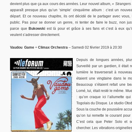
devient plus que ça aux cours des années. Leur nouvel album,
« Strangers
apparaît presque plus qu’un ‘simple’ cinquième album : c’est un nouve
départ. Et ce nouveau chapitre, ils ont décidé de le partager avec vous, 
public. Pas pour se donner un genre, ni tenter de faire le buzz, non jus
parce que
Bukowski
est là pour et grâce à ses fans et c’est à eux qu’i
veulent s’adresser directement.
Vaudou Game
+
Climax Orchestra
– Samedi 02 février 2019 à 20:30
Depuis de longues années, plus
Surveillé par un gardien, il était 
lumière le traverserait à nouveau
étaient une vingtaine dans le mon
Beaucoup s’étaient refait une be
Lomé, lui, était resté le même. Mue
: qu’on craque ici l’allumette qui
Togolais du Disque. Le studio Otodi 
Sous la couche de poussière accum
qu’on lui remette le courant pour 
C’est cela que Peter Solo et
chercher. Les vibrations originell