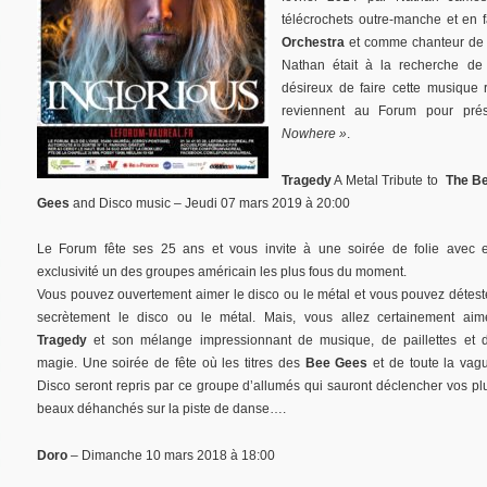
télécrochets outre-manche et en f
Orchestra
et comme chanteur d
Nathan était à la recherche de
désireux de faire cette musique ro
reviennent au Forum pour pré
Nowhere »
.
Tragedy
A Metal Tribute to
The B
Gees
and Disco music – Jeudi 07 mars 2019 à 20:00
Le Forum fête ses 25 ans et vous invite à une soirée de folie avec 
exclusivité un des groupes américain les plus fous du moment.
Vous pouvez ouvertement aimer le disco ou le métal et vous pouvez détest
secrètement le disco ou le métal. Mais, vous allez certainement aim
Tragedy
et son mélange impressionnant de musique, de paillettes et 
magie. Une soirée de fête où les titres des
Bee Gees
et de toute la vag
Disco seront repris par ce groupe d’allumés qui sauront déclencher vos pl
beaux déhanchés sur la piste de danse….
Doro
– Dimanche 10 mars 2018 à 18:00