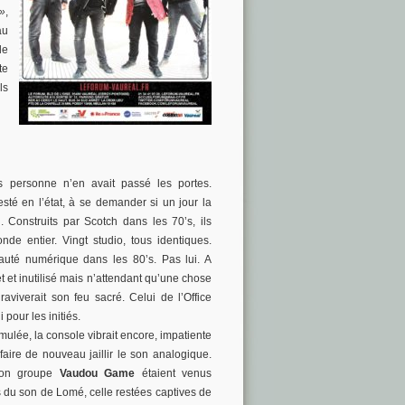
 »
,
au
le
te
ls
 personne n’en avait passé les portes.
resté en l’état, à se demander si un jour la
. Construits par Scotch dans les 70’s, ils
de entier. Vingt studio, tous identiques.
auté numérique dans les 80’s. Pas lui. A
t et inutilisé mais n’attendant qu’une chose
 raviverait son feu sacré. Celui de l’Office
pour les initiés.
ulée, la console vibrait encore, impatiente
faire de nouveau jaillir le son analogique.
 son groupe
Vaudou Game
étaient venus
es du son de Lomé, celle restées captives de