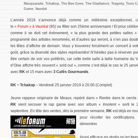
Masquarade
,
Tchakop
,
The Bee Gees
,
The Gladiators
,
Tragedy
,
Trois 
Game
,
Vauréal
L’année 2019 s’annonce déjà comme un millésime exceptionnel, c
le
« Forum » à Vauréal
(95) va fêter son 25ème anniversaire ! Et pour célébr
comme il se doit cet évènement, « la plus grande des petites salles »
programmé des artistes renommés, et d’autres qui seront, à n’en pas doute
les têtes d’affiche de demain. Vous y trouverez forcément un concert à vot
goût, grâce la diversité des styles représentés! N’hésitez pas à réserver po
être certain de voir vos préférés, car cette belle salle à taille humaine du V
d’Oise affiche très souvent « sold out », comme c’est déjà le cas le 25 janvi
avec
RK
et 15 mars avec
3 Cafés Gourmands
.
RK
+
Tchakop
– Vendredi 25 janvier 2019 à 20:00 (Complet)
Jeune rappeur originaire de Meaux, repéré dans « Rentre dans le cercle 
RK
vient secouer le rap game avec son album
« Insolent »
sorti le 
septembre. En tête des ventes, dès la première semaine,
RK
est déjà en rou
pour récolter les
certification
démontrer.
Aussi efficace en studio qu’en free