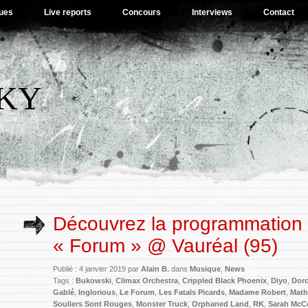
ues
Live reports
Concours
Interviews
Contact
SKY
Découvrez la programmation
« Forum » @ Vauréal (95)
Publié : 4 janvier 2019 par
Alain B.
dans
Musique
,
News
Tags :
Bukowski
,
Climax Orchestra
,
Crippled Black Phoenix
,
Diyo
,
Dor
Gablé
,
Inglorious
,
Le Forum
,
Les Fatals Picards
,
Madame Robert
,
Math
Souliers Sont Rouges
,
Monster Truck
,
Orphaned Land
,
RK
,
Sarah McC