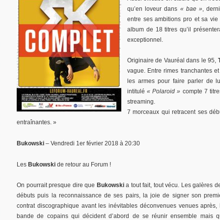
qu’en loveur dans
« bae »
, dern
entre ses ambitions pro et sa vi
album de 18 titres qu’il présente
exceptionnel.
Originaire de Vauréal dans le 95,
vague. Entre rimes tranchantes et
les armes pour faire parler de l
intitulé
« Polaroid »
compte 7 titre
streaming.
7 morceaux qui retracent ses déb
entraînantes. »
Bukowski
– Vendredi 1er février 2018 à 20:30
Les
Bukowski
de retour au Forum !
On pourrait presque dire que
Bukowski
a tout fait, tout vécu. Les galères d
débuts puis la reconnaissance de ses pairs, la joie de signer son premi
contrat discographique avant les inévitables déconvenues venues après, 
bande de copains qui décident d’abord de se réunir ensemble mais q