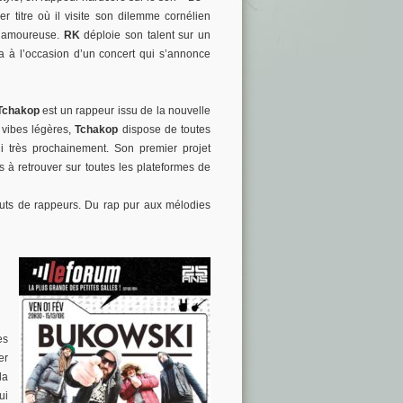
ier titre où il visite son dilemme cornélien
e amoureuse.
RK
déploie son talent sur un
ra à l’occasion d’un concert qui s’annonce
Tchakop
est un rappeur issu de la nouvelle
 vibes légères,
Tchakop
dispose de toutes
ui très prochainement. Son premier projet
s à retrouver sur toutes les plateformes de
uts de rappeurs. Du rap pur aux mélodies
es
er
la
ui