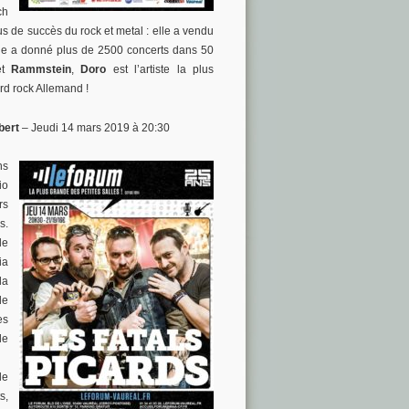
ch
s de succès du rock et metal : elle a vendu
lle a donné plus de 2500 concerts dans 50
t
Rammstein
,
Doro
est l’artiste la plus
rd rock Allemand !
ert
– Jeudi 14 mars 2019 à 20:30
ns
io
rs
s.
de
ia
la
de
es
de
le
s,