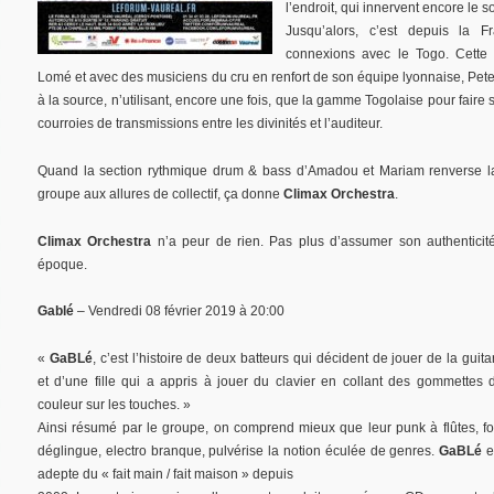
l’endroit, qui innervent encore le s
Jusqu’alors, c’est depuis la
connexions avec le Togo. Cette f
Lomé et avec des musiciens du cru en renfort de son équipe lyonnaise, Pete
à la source, n’utilisant, encore une fois, que la gamme Togolaise pour faire 
courroies de transmissions entre les divinités et l’auditeur.
Quand la section rythmique drum & bass d’Amadou et Mariam renverse l
groupe aux allures de collectif, ça donne
Climax Orchestra
.
Climax Orchestra
n’a peur de rien. Pas plus d’assumer son authenticité
époque.
Gablé
– Vendredi 08 février 2019 à 20:00
«
GaBLé
, c’est l’histoire de deux batteurs qui décident de jouer de la guita
et d’une fille qui a appris à jouer du clavier en collant des gommettes 
couleur sur les touches. »
Ainsi résumé par le groupe, on comprend mieux que leur punk à flûtes, fo
déglingue, electro branque, pulvérise la notion éculée de genres.
GaBLé
e
adepte du « fait main / fait maison » depuis