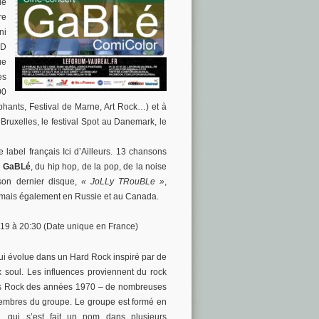
de
re
ni
FD
ue
es
00
hants, Festival de Marne, Art Rock…) et à
Bruxelles, le festival Spot au Danemark, le
 label français Ici d’Ailleurs. 13 chansons
e
GaBLé
, du hip hop, de la pop, de la noise
 son dernier disque,
« JoLLy TRouBLe »
,
 mais également en Russie et au Canada.
019 à 20:30 (Date unique en France)
ui évolue dans un Hard Rock inspiré par de
ix soul. Les influences proviennent du rock
ms Rock des années 1970 – de nombreuses
embres du groupe. Le groupe est formé en
, qui s’est fait un nom dans plusieurs