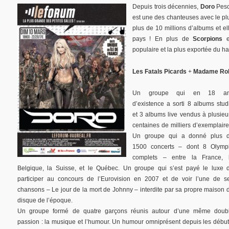
Depuis trois décennies,
Doro
Pes
est une des chanteuses avec le plu
plus de 10 millions d’albums et e
pays ! En plus de
Scorpions
e
populaire et la plus exportée du ha
Les Fatals Picards
+
Madame Rob
Un groupe qui en 18 a
d’existence a sorti 8 albums stud
et 3 albums live vendus à plusieu
centaines de milliers d’exemplaire
Un groupe qui a donné plus 
1500 concerts – dont 8 Olymp
complets – entre la France, 
Belgique, la Suisse, et le Québec. Un groupe qui s’est payé le luxe 
participer au concours de l’Eurovision en 2007 et de voir l’une de s
chansons – Le jour de la mort de Johnny – interdite par sa propre maison 
disque de l’époque.
Un groupe formé de quatre garçons réunis autour d’une même doub
passion : la musique et l’humour. Un humour omniprésent depuis les début