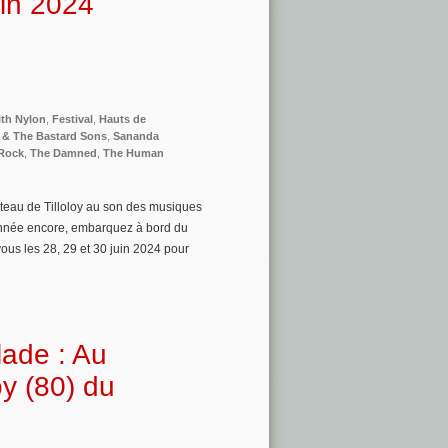
uin 2024
ith Nylon
,
Festival
,
Hauts de
 & The Bastard Sons
,
Sananda
Rock
,
The Damned
,
The Human
hâteau de Tilloloy au son des musiques
année encore, embarquez à bord du
ous les 28, 29 et 30 juin 2024 pour
lade : Au
oy (80) du