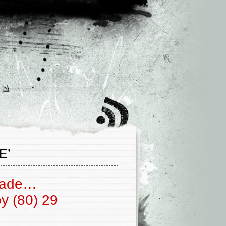
E’
Slade…
oy (80) 29