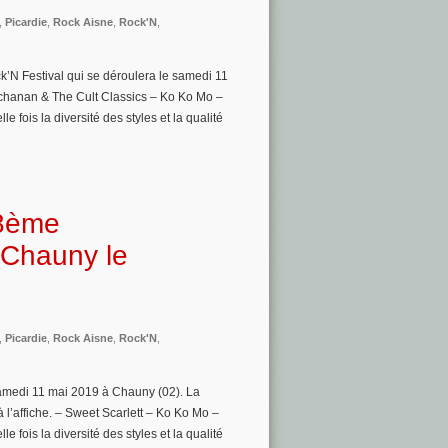
,
Picardie
,
Rock Aisne
,
Rock'N
,
ck’N Festival qui se déroulera le samedi 11
chanan & The Cult Classics – Ko Ko Mo –
 fois la diversité des styles et la qualité
 8ème
 Chauny le
,
Picardie
,
Rock Aisne
,
Rock'N
,
samedi 11 mai 2019 à Chauny (02). La
l’affiche. – Sweet Scarlett – Ko Ko Mo –
 fois la diversité des styles et la qualité