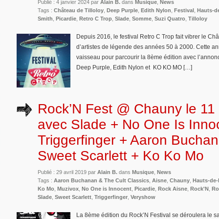
Publié : 4 janvier 2024 par
Alain B.
dans
Musique
,
News
Tags :
Château de Tilloloy
,
Deep Purple
,
Edith Nylon
,
Festival
,
Hauts-d
Smith
,
Picardie
,
Retro C Trop
,
Slade
,
Somme
,
Suzi Quatro
,
Tilloloy
Depuis 2016, le festival Retro C Trop fait vibrer le C
d’artistes de légende des années 50 à 2000. Cette 
vaisseau pour parcourir la 8ème édition avec l’annon
Deep Purple, Edith Nylon et KO KO MO […]
Rock’N Fest @ Chauny le 11
avec Slade + No One Is Inno
Triggerfinger + Aaron Bucha
Sweet Scarlett + Ko Ko Mo
Publié : 29 avril 2019 par
Alain B.
dans
Musique
,
News
Tags :
Aaron Buchanan & The Cult Classics
,
Aisne
,
Chauny
,
Hauts-de-
Ko Mo
,
Muzivox
,
No One is Innocent
,
Picardie
,
Rock Aisne
,
Rock'N
,
Ro
Slade
,
Sweet Scarlett
,
Triggerfinger
,
Veryshow
La 8ème édition du Rock’N Festival se déroulera le 