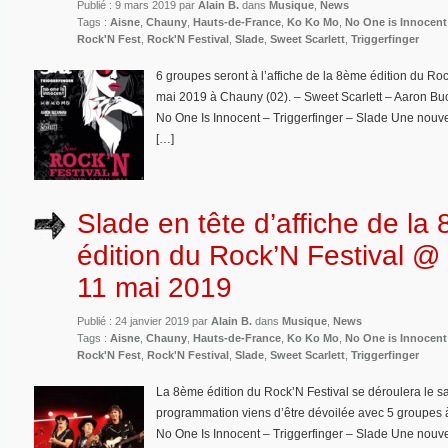
Publié : 9 mars 2019 par
Alain B.
dans
Musique
,
News
Tags :
Aisne
,
Chauny
,
Hauts-de-France
,
Ko Ko Mo
,
No One is Innocent
Rock'N Fest
,
Rock'N Festival
,
Slade
,
Sweet Scarlett
,
Triggerfinger
6 groupes seront à l’affiche de la 8ème édition du Ro
mai 2019 à Chauny (02). – Sweet Scarlett – Aaron Bu
No One Is Innocent – Triggerfinger – Slade Une nouvelle
[…]
Slade en tête d’affiche de la
édition du Rock’N Festival @
11 mai 2019
Publié : 24 janvier 2019 par
Alain B.
dans
Musique
,
News
Tags :
Aisne
,
Chauny
,
Hauts-de-France
,
Ko Ko Mo
,
No One is Innocent
Rock'N Fest
,
Rock'N Festival
,
Slade
,
Sweet Scarlett
,
Triggerfinger
La 8ème édition du Rock’N Festival se déroulera le 
programmation viens d’être dévoilée avec 5 groupes à 
No One Is Innocent – Triggerfinger – Slade Une nouvelle