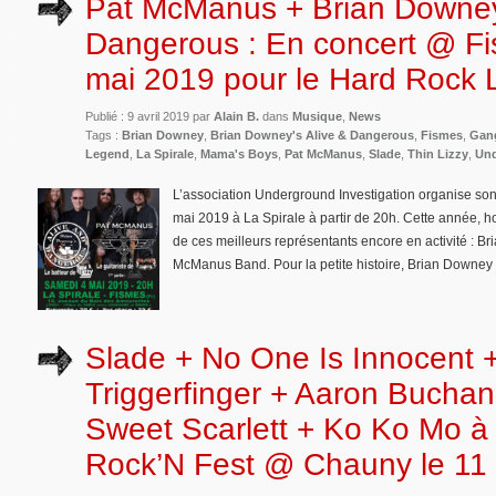
Pat McManus + Brian Downey’
Dangerous : En concert @ Fi
mai 2019 pour le Hard Rock
Publié : 9 avril 2019 par
Alain B.
dans
Musique
,
News
Tags :
Brian Downey
,
Brian Downey's Alive & Dangerous
,
Fismes
,
Gan
Legend
,
La Spirale
,
Mama's Boys
,
Pat McManus
,
Slade
,
Thin Lizzy
,
Und
L’association Underground Investigation organise so
mai 2019 à La Spirale à partir de 20h. Cette année, 
de ces meilleurs représentants encore en activité : B
McManus Band. Pour la petite histoire, Brian Downey 
Slade + No One Is Innocent 
Triggerfinger + Aaron Bucha
Sweet Scarlett + Ko Ko Mo à l
Rock’N Fest @ Chauny le 11