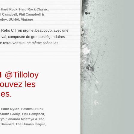
,
Hard Rock
,
Hard Rock Classic
,
il Campbell
,
Phil Campbell &
loloy
,
UUHAI
,
Vintage
 du Retro C Trop promet beaucoup, avec une
stival, composée de groupes légendaires
e de retrouver sur une même scène les
4 @Tilloloy
rouvez les
ées.
,
Edith Nylon
,
Festival
,
Funk
,
i Smith Group
,
Phil Campbell
,
eya
,
Sananda Maitreya & The
 Damned
,
The Human league
,