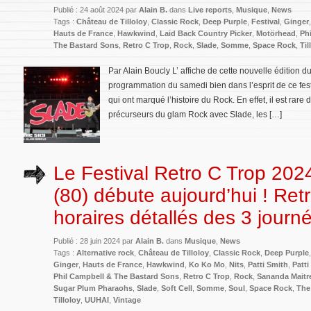
Publié : 24 août 2024 par
Alain B.
dans
Live reports
,
Musique
,
News
Tags :
Château de Tilloloy
,
Classic Rock
,
Deep Purple
,
Festival
,
Ginger
Hauts de France
,
Hawkwind
,
Laid Back Country Picker
,
Motörhead
,
Ph
The Bastard Sons
,
Retro C Trop
,
Rock
,
Slade
,
Somme
,
Space Rock
,
Til
Par Alain Boucly L’ affiche de cette nouvelle édition
programmation du samedi bien dans l’esprit de ce fe
qui ont marqué l’histoire du Rock. En effet, il est rar
précurseurs du glam Rock avec Slade, les […]
Le Festival Retro C Trop 202
(80) débute aujourd’hui ! Ret
horaires détallés des 3 journ
Publié : 28 juin 2024 par
Alain B.
dans
Musique
,
News
Tags :
Alternative rock
,
Château de Tilloloy
,
Classic Rock
,
Deep Purple
Ginger
,
Hauts de France
,
Hawkwind
,
Ko Ko Mo
,
Nits
,
Patti Smith
,
Patt
Phil Campbell & The Bastard Sons
,
Retro C Trop
,
Rock
,
Sananda Maitr
Sugar Plum Pharaohs
,
Slade
,
Soft Cell
,
Somme
,
Soul
,
Space Rock
,
The
Tilloloy
,
UUHAI
,
Vintage