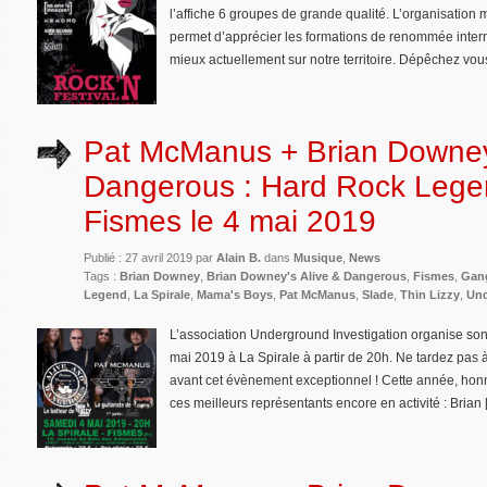
l’affiche 6 groupes de grande qualité. L’organisation m
permet d’apprécier les formations de renommée interna
mieux actuellement sur notre territoire. Dépêchez vous
Pat McManus + Brian Downey’
Dangerous : Hard Rock Leg
Fismes le 4 mai 2019
Publié : 27 avril 2019 par
Alain B.
dans
Musique
,
News
Tags :
Brian Downey
,
Brian Downey's Alive & Dangerous
,
Fismes
,
Gan
Legend
,
La Spirale
,
Mama's Boys
,
Pat McManus
,
Slade
,
Thin Lizzy
,
Und
L’association Underground Investigation organise so
mai 2019 à La Spirale à partir de 20h. Ne tardez pas à
avant cet évènement exceptionnel ! Cette année, hon
ces meilleurs représentants encore en activité : Brian