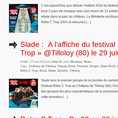
C’est aujourd’hui que débute l’édition 2024 du festival 
pour 3 jours de musique avec pas moins de 13 artiste
située dans le parc du château. La Billetterie est di
Rétro C Trop 2024 et retrouvez […]
Slade : A l’affiche du festival
Trop » @Tilloloy (80) le 29 ju
Publié : 27 mai 2024 par
Alain B.
dans
Musique
,
News
Tags :
Château de Tilloloy
,
Classic Rock
,
Festival
,
Ginger
,
Glam Rock
,
Retro C Trop
,
Rock
,
Slade
,
Somme
,
Tilloloy
Slade sera le premier groupe de la journée du samedi
Festival Rétro C Trop au Château de Tilloloy (80). For
des groupes les plus caractéristiques de la mouvanc
cette formation […]