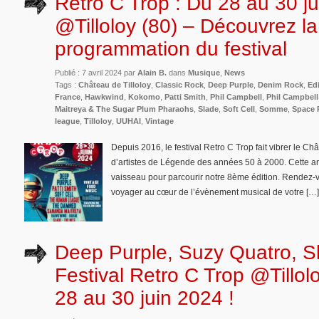
Retro C Trop : Du 28 au 30 j
@Tilloloy (80) – Découvrez la
programmation du festival
Publié : 7 avril 2024 par
Alain B.
dans
Musique
,
News
Tags :
Château de Tilloloy
,
Classic Rock
,
Deep Purple
,
Denim Rock
,
Ed
France
,
Hawkwind
,
Kokomo
,
Patti Smith
,
Phil Campbell
,
Phil Campbell
Maitreya & The Sugar Plum Pharaohs
,
Slade
,
Soft Cell
,
Somme
,
Space 
league
,
Tilloloy
,
UUHAI
,
Vintage
Depuis 2016, le festival Retro C Trop fait vibrer le C
d’artistes de Légende des années 50 à 2000. Cette 
vaisseau pour parcourir notre 8ème édition. Rendez-v
voyager au cœur de l’évènement musical de votre […]
Deep Purple, Suzy Quatro, S
Festival Retro C Trop @Tillol
28 au 30 juin 2024 !