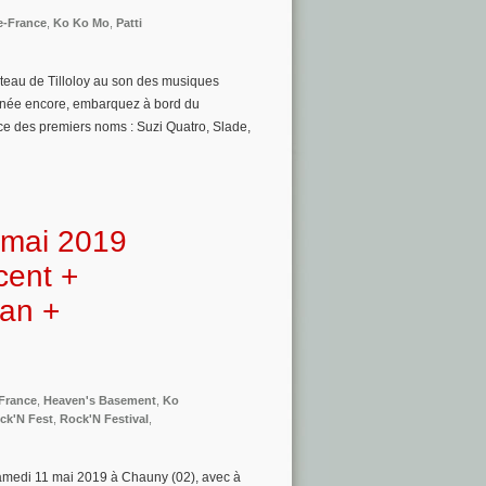
e-France
,
Ko Ko Mo
,
Patti
hâteau de Tilloloy au son des musiques
année encore, embarquez à bord du
ce des premiers noms : Suzi Quatro, Slade,
 mai 2019
cent +
nan +
France
,
Heaven's Basement
,
Ko
ck'N Fest
,
Rock'N Festival
,
samedi 11 mai 2019 à Chauny (02), avec à