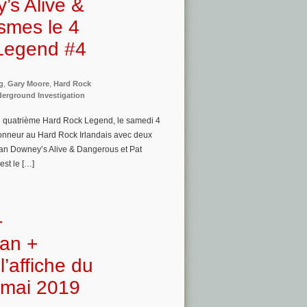
s Alive &
smes le 4
 Legend #4
g
,
Gary Moore
,
Hard Rock
erground Investigation
n quatrième Hard Rock Legend, le samedi 4
honneur au Hard Rock Irlandais avec deux
rian Downey’s Alive & Dangerous et Pat
est le […]
+
nan +
’affiche du
 mai 2019