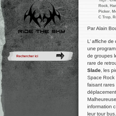
Tags :
Châ
Rock
,
Har
Picker
,
M
C Trop
,
R
Par Alain Bo
L’ affiche d
une programm
de groupes lé
rare de retr
Slade
, les 
Space Rock
faisant rares
déplacement 
Malheureuseme
information c
leur tour bus