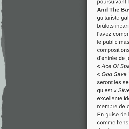
poursuivant 
And The Ba
guitariste ga
brûlots inca
l’avez comp
le public ma
compositions
d’entrée de 
« Ace Of Sp
« God Save 
seront les se
qu’est
« Silv
excellente i
membre de ce
En guise de 
comme l’ense