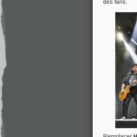
des fans.
Remplacer
H