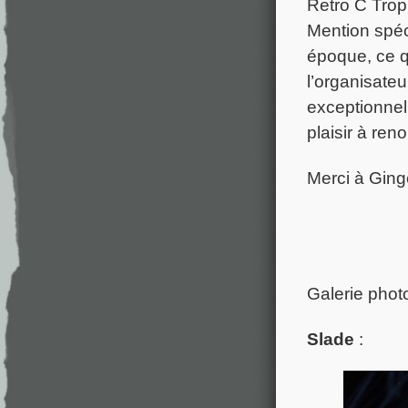
Retro C Trop 
Mention spéc
époque, ce q
l’organisateu
exceptionnel
plaisir à ren
Merci à Ginge
R
Galerie phot
Slade
: