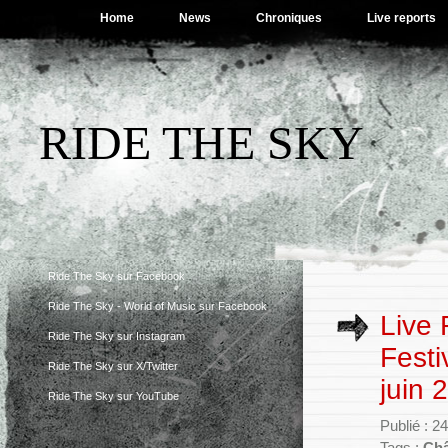
Home
News
Chroniques
Live reports
RIDE THE SKY
Ride The Sky sur Facebook
Ride The Sky - World of Music sur Facebook
Live 
Ride The Sky sur Instagram
Festi
Ride The Sky sur X/Twitter
juin 
Ride The Sky sur YouTube
Publié : 2