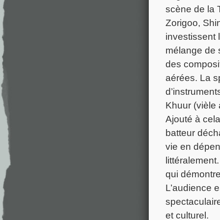
scène de la 
Zorigoo, Shi
investissent
mélange de so
des composit
aérées. La sp
d’instruments
Khuur (vièle
Ajouté à cel
batteur déch
vie en dépen
littéralemen
qui démontre 
L’audience e
spectaculair
et culturel.