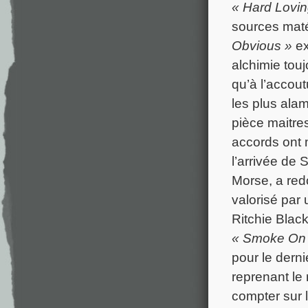
« Hard Lovi
sources maté
Obvious »
ex
alchimie tou
qu’à l’accou
les plus ala
pièce maitr
accords ont 
l’arrivée de
Morse, a redo
valorisé par 
Ritchie Black
« Smoke On 
pour le derni
reprenant le 
compter sur 