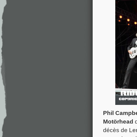
Phil Campbe
Motörhead
d
décès de Lem