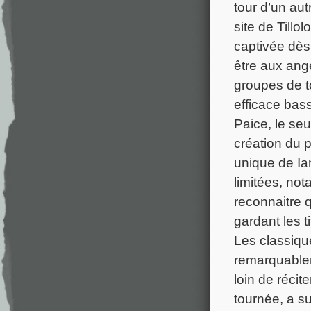
tour d’un aut
site de Tillol
captivée dès
être aux ang
groupes de to
efficace bass
Paice, le seu
création du p
unique de Ia
limitées, not
reconnaitre q
gardant les t
Les classiq
remarquablem
loin de réci
tournée, a s