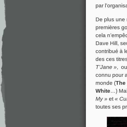
par l’organis
De plus une 
premières gou
cela n’empêc
Dave Hill, se
contribué à 
des ces titre
T’Jane »
, ou
connu pour av
monde (
The
White
…) Mai
My »
et
« Cu
toutes ses 