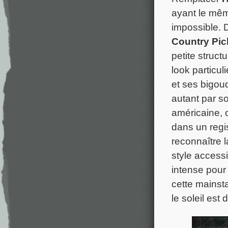
ayant le mêm
impossible. 
Country Pic
petite struct
look particul
et ses bigoud
autant par s
américaine, o
dans un regi
reconnaître l
style access
intense pou
cette mainst
le soleil est 