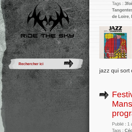
Tags :
3fo
Tangente
de Loire
,
jazz qui sor
Festi
Mans 
progr
Publié : 1
Tags :
Céd