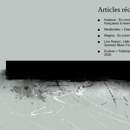
Articles ré
Kadavar : En con
françaises à l’au
Meatbodies + Zeta
Magma : En conce
Live Report : Litt
Summer Blues Fest
Evoken + Todomal 
2026