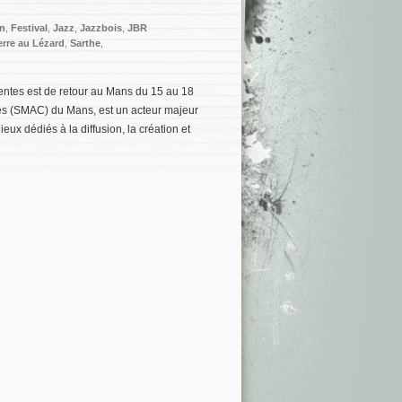
an
,
Festival
,
Jazz
,
Jazzbois
,
JBR
rre au Lézard
,
Sarthe
,
entes est de retour au Mans du 15 au 18
es (SMAC) du Mans, est un acteur majeur
lieux dédiés à la diffusion, la création et