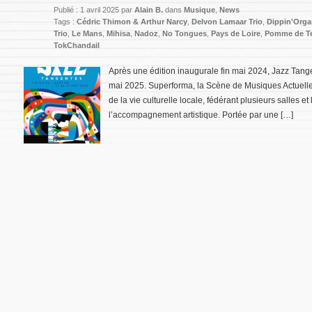
Publié : 1 avril 2025 par
Alain B.
dans
Musique
,
News
Tags :
Cédric Thimon & Arthur Narcy
,
Delvon Lamaar Trio
,
Dippin'Org
Trio
,
Le Mans
,
Mihisa
,
Nadoz
,
No Tongues
,
Pays de Loire
,
Pomme de Te
TokChandail
Après une édition inaugurale fin mai 2024, Jazz Tang
mai 2025. Superforma, la Scène de Musiques Actuell
de la vie culturelle locale, fédérant plusieurs salles et 
l’accompagnement artistique. Portée par une […]