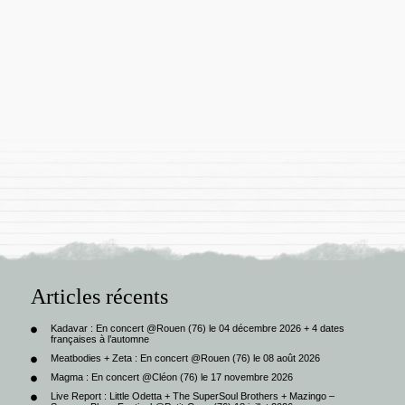
Articles récents
Kadavar : En concert @Rouen (76) le 04 décembre 2026 + 4 dates
françaises à l’automne
Meatbodies + Zeta : En concert @Rouen (76) le 08 août 2026
Magma : En concert @Cléon (76) le 17 novembre 2026
Live Report : Little Odetta + The SuperSoul Brothers + Mazingo –