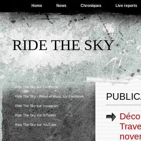
Home
News
Chroniques
Live reports
RIDE THE SKY
Ride The Sky sur Facebook
PUBLIC
Ride The Sky - World of Music sur Facebook
Ride The Sky sur Instagram
Déco
Ride The Sky sur X/Twitter
Trave
Ride The Sky sur YouTube
nove