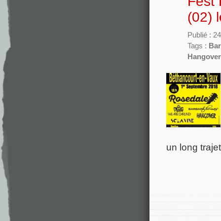
Fest 
(02) 
Publié : 24
Tags :
Bar
Hangover
un long traje