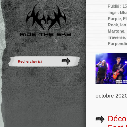
Publié : 
Tags :
Blu
Purple
,
F
Rock
,
Ian
Martone
,
Traverse
,
Purpendi
octobre 2020
Décou