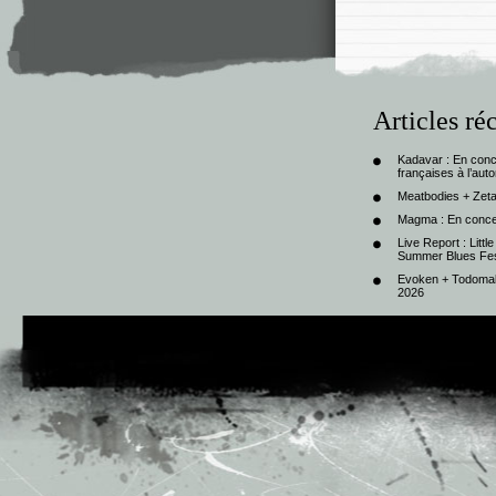
Articles ré
Kadavar : En con
françaises à l’au
Meatbodies + Zeta
Magma : En conce
Live Report : Litt
Summer Blues Fest
Evoken + Todomal 
2026