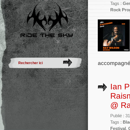
Tags :
Gen
Rock Prog
accompagné 
Ian P
Raism
@ Ra
Publié : 31
Tags :
Bla
Festival
,