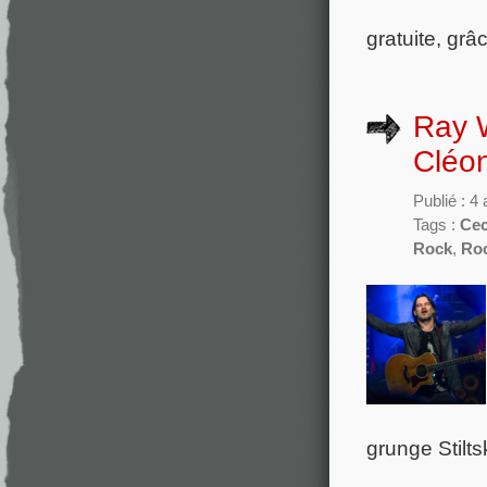
gratuite, grâ
Ray W
Cléon
Publié : 4
Tags :
Cec
Rock
,
Roc
grunge Stilts