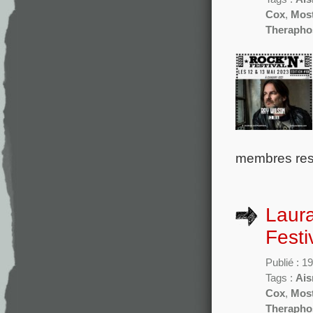
Cox
,
Mos
Therapho
membres rest
Laura
Festi
Publié : 1
Tags :
Ais
Cox
,
Mos
Therapho