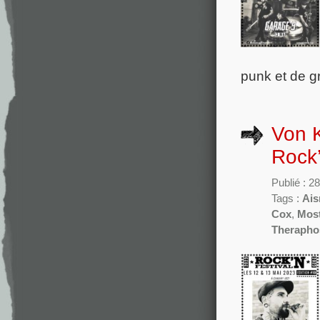
punk et de g
Von K
Rock
Publié : 
Tags :
Ais
Cox
,
Mos
Therapho