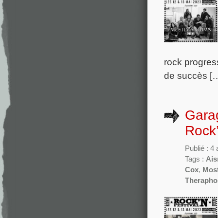
rock progress
de succès [
Garag
Rock
Publié : 4
Tags :
Ais
Cox
,
Mos
Therapho