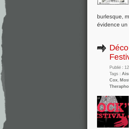
burlesque, m
évidence un 
Déco
Festi
Publié : 
Tags :
Ais
Cox
,
Mos
Therapho