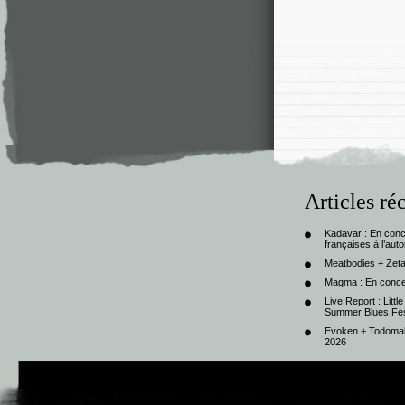
Articles ré
Kadavar : En con
françaises à l’au
Meatbodies + Zeta
Magma : En conce
Live Report : Litt
Summer Blues Fest
Evoken + Todomal 
2026