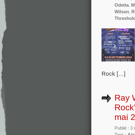
Odetta
,
M
Wilson
,
R
Threshol
Rock […]
Ray W
Rock’
mai 
Publié : 3
Tags :
Ais