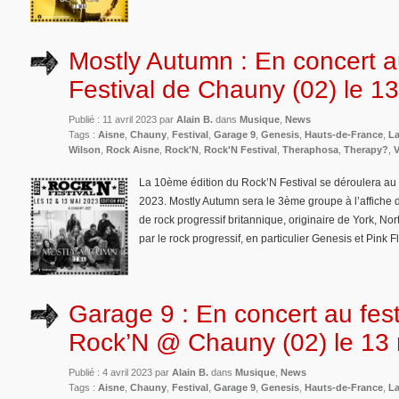
Mostly Autumn : En concert 
Festival de Chauny (02) le 1
Publié : 11 avril 2023 par
Alain B.
dans
Musique
,
News
Tags :
Aisne
,
Chauny
,
Festival
,
Garage 9
,
Genesis
,
Hauts-de-France
,
La
Wilson
,
Rock Aisne
,
Rock'N
,
Rock'N Festival
,
Theraphosa
,
Therapy?
,
V
La 10ème édition du Rock’N Festival se déroulera a
2023. Mostly Autumn sera le 3ème groupe à l’affiche 
de rock progressif britannique, originaire de York, Nor
par le rock progressif, en particulier Genesis et Pink
Garage 9 : En concert au fest
Rock’N @ Chauny (02) le 13
Publié : 4 avril 2023 par
Alain B.
dans
Musique
,
News
Tags :
Aisne
,
Chauny
,
Festival
,
Garage 9
,
Genesis
,
Hauts-de-France
,
La