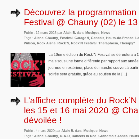
Découvrez la programmation
Festival @ Chauny (02) le 1
Publié : 12 mars 2023 par
Alain B.
dans
Musique
,
News
Tags :
Aisne
,
Chauny
,
Festival
,
Garage 9
,
Genesis
,
Hauts-de-France
,
La
Wilson
,
Rock Aisne
,
Rock'N
,
Rock'N Festival
,
Theraphosa
,
Therapy?
La 10ème édition du Rock’N Festival se déroulera à 
mais sous une forme différente par rapport aux anné
journée en extérieur, place du marché couvert à partir
soirée sera gratuite, grâce au soutien de la […]
L’affiche complète du Rock’N 
les 15 et 16 mai 2020 @ Cha
dévoilée !
Publié : 4 mars 2020 par
Alain B.
dans
Musique
,
News
Tags :
Aisne
,
Chauny
,
D-A-D
,
Dancers In Red
,
Grandma's Ashes
,
Hauts