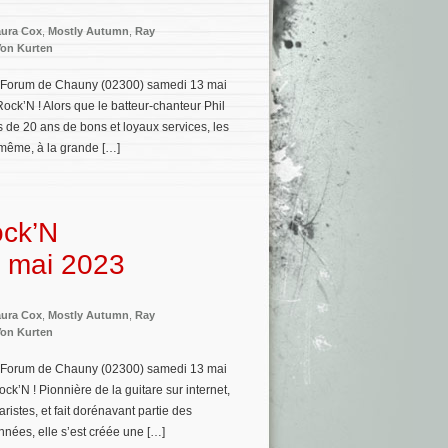
ura Cox
,
Mostly Autumn
,
Ray
on Kurten
u Forum de Chauny (02300) samedi 13 mai
ock’N ! Alors que le batteur-chanteur Phil
s de 20 ans de bons et loyaux services, les
même, à la grande […]
ock’N
3 mai 2023
ura Cox
,
Mostly Autumn
,
Ray
on Kurten
u Forum de Chauny (02300) samedi 13 mai
k’N ! Pionnière de la guitare sur internet,
istes, et fait dorénavant partie des
nées, elle s’est créée une […]