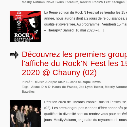
Mostly Autumn
,
Nova Twins
,
Pleasure
,
Rock'N
,
Rock'N Fest
,
Stengah
,
La 9ème édition du Rock’N Festival se tiendra les 15
année, nous aurons droit à 2 jours de réjouissances, 
qualité et diversifiée. Au programme : Vendredi 15 m
– Therapy? Samedi 16 mai 2020 – […]
Découvrez les premiers grou
l’affiche du Rock’N Fest les 1
2020 @ Chauny (02)
Publié : 6 février 2020 par
Alain B.
dans
Musique
,
News
Tags :
Aisne
,
D-A-D
,
Hauts-de-France
,
Joe Lynn Turner
,
Mostly Autum
Bawdies
L’édition 2020 de l’incontournable Rock’N Festival s
(02). Les premier groupes viennes d’être annoncés par 
qualité et la diversité sont au rendez vous pour cet 
jours. Mostly Autumn, originaire du royaume uni, nou