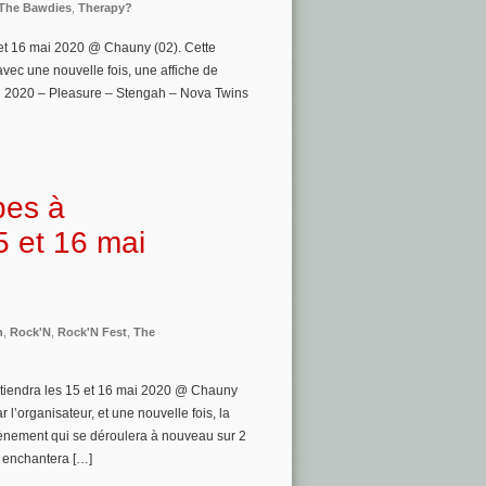
The Bawdies
,
Therapy?
 et 16 mai 2020 @ Chauny (02). Cette
avec une nouvelle fois, une affiche de
ai 2020 – Pleasure – Stengah – Nova Twins
pes à
5 et 16 mai
n
,
Rock'N
,
Rock'N Fest
,
The
e tiendra les 15 et 16 mai 2020 @ Chauny
l’organisateur, et une nouvelle fois, la
évènement qui se déroulera à nouveau sur 2
s enchantera […]