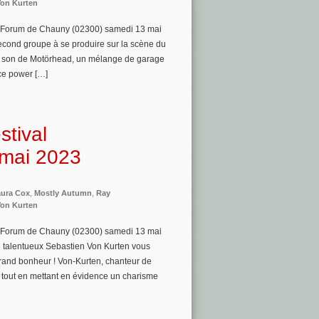
on Kurten
u Forum de Chauny (02300) samedi 13 mai
second groupe à se produire sur la scène du
os son de Motörhead, un mélange de garage
 ce power […]
stival
 mai 2023
ura Cox
,
Mostly Autumn
,
Ray
on Kurten
u Forum de Chauny (02300) samedi 13 mai
e talentueux Sebastien Von Kurten vous
grand bonheur ! Von-Kurten, chanteur de
 tout en mettant en évidence un charisme