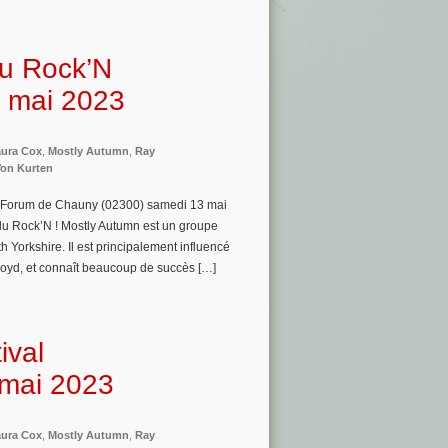
au Rock’N
3 mai 2023
ura Cox
,
Mostly Autumn
,
Ray
on Kurten
u Forum de Chauny (02300) samedi 13 mai
du Rock’N ! Mostly Autumn est un groupe
th Yorkshire. Il est principalement influencé
 Floyd, et connaît beaucoup de succès […]
ival
 mai 2023
ura Cox
,
Mostly Autumn
,
Ray