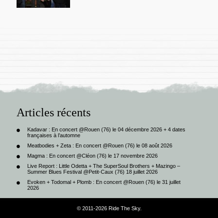
Articles récents
Kadavar : En concert @Rouen (76) le 04 décembre 2026 + 4 dates
françaises à l’automne
Meatbodies + Zeta : En concert @Rouen (76) le 08 août 2026
Magma : En concert @Cléon (76) le 17 novembre 2026
Live Report : Little Odetta + The SuperSoul Brothers + Mazingo –
Summer Blues Festival @Petit-Caux (76) 18 juillet 2026
Evoken + Todomal + Plomb : En concert @Rouen (76) le 31 juillet
2026
© 2011-2026 Ride The Sky.