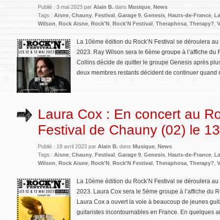
Publié : 3 mai 2023 par
Alain B.
dans
Musique
,
News
Tags :
Aisne
,
Chauny
,
Festival
,
Garage 9
,
Genesis
,
Hauts-de-France
,
La
Wilson
,
Rock Aisne
,
Rock'N
,
Rock'N Festival
,
Theraphosa
,
Therapy?
,
V
La 10ème édition du Rock’N Festival se déroulera a
2023. Ray Wilson sera le 6ème groupe à l’affiche du R
Collins décide de quitter le groupe Genesis après plu
deux membres restants décident de continuer quand 
Laura Cox : En concert au R
Festival de Chauny (02) le 1
Publié : 19 avril 2023 par
Alain B.
dans
Musique
,
News
Tags :
Aisne
,
Chauny
,
Festival
,
Garage 9
,
Genesis
,
Hauts-de-France
,
La
Wilson
,
Rock Aisne
,
Rock'N
,
Rock'N Festival
,
Theraphosa
,
Therapy?
,
V
La 10ème édition du Rock’N Festival se déroulera a
2023. Laura Cox sera le 5ème groupe à l’affiche du Roc
Laura Cox a ouvert la voie à beaucoup de jeunes guitar
guitaristes incontournables en France. En quelques an