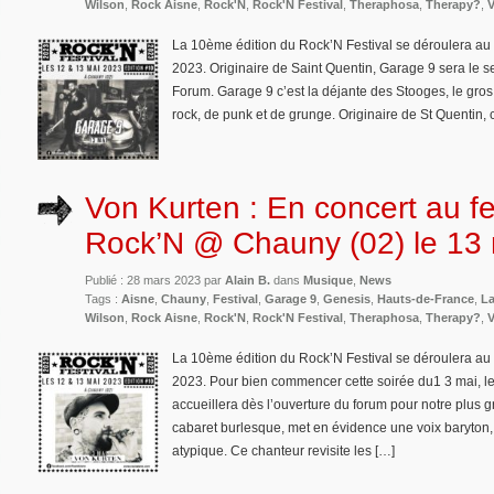
Wilson
,
Rock Aisne
,
Rock'N
,
Rock'N Festival
,
Theraphosa
,
Therapy?
,
V
La 10ème édition du Rock’N Festival se déroulera a
2023. Originaire de Saint Quentin, Garage 9 sera le 
Forum. Garage 9 c’est la déjante des Stooges, le gr
rock, de punk et de grunge. Originaire de St Quentin,
Von Kurten : En concert au fe
Rock’N @ Chauny (02) le 13
Publié : 28 mars 2023 par
Alain B.
dans
Musique
,
News
Tags :
Aisne
,
Chauny
,
Festival
,
Garage 9
,
Genesis
,
Hauts-de-France
,
La
Wilson
,
Rock Aisne
,
Rock'N
,
Rock'N Festival
,
Theraphosa
,
Therapy?
,
V
La 10ème édition du Rock’N Festival se déroulera a
2023. Pour bien commencer cette soirée du1 3 mai, l
accueillera dès l’ouverture du forum pour notre plus 
cabaret burlesque, met en évidence une voix baryton,
atypique. Ce chanteur revisite les […]