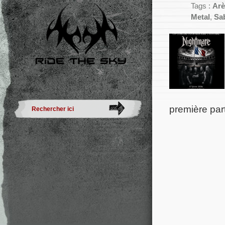
Tags :
Arè
Metal
,
Sa
première par