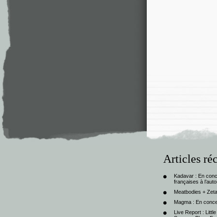
Articles ré
Kadavar : En con
françaises à l’au
Meatbodies + Zeta
Magma : En conce
Live Report : Litt