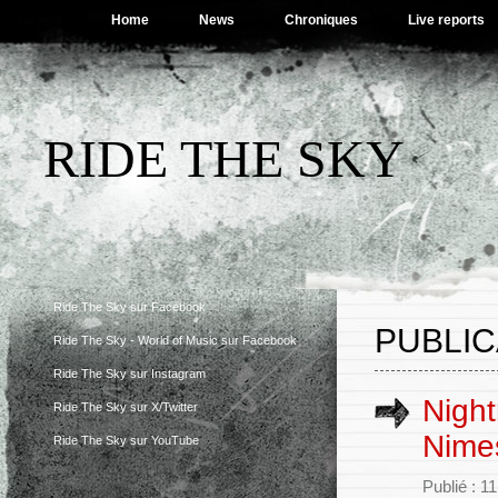
Home
News
Chroniques
Live reports
RIDE THE SKY
Ride The Sky sur Facebook
PUBLIC
Ride The Sky - World of Music sur Facebook
Ride The Sky sur Instagram
Night
Ride The Sky sur X/Twitter
Nimes
Ride The Sky sur YouTube
Publié : 1