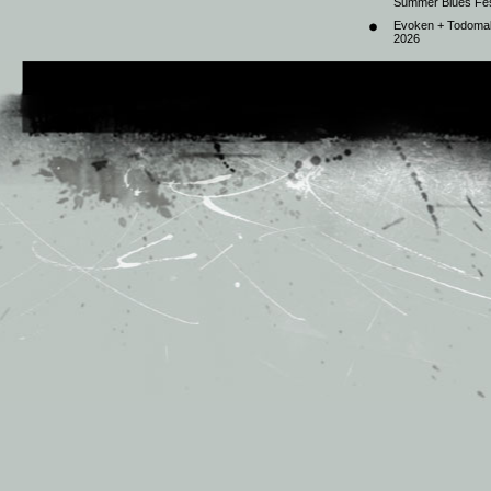
Summer Blues Fest
Evoken + Todomal 
2026