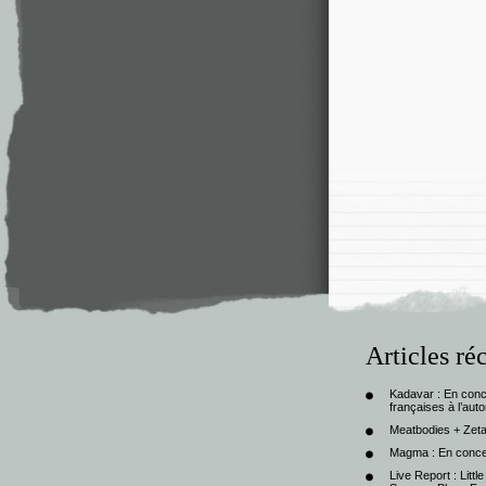
Articles ré
Kadavar : En con
françaises à l’au
Meatbodies + Zeta
Magma : En conce
Live Report : Litt