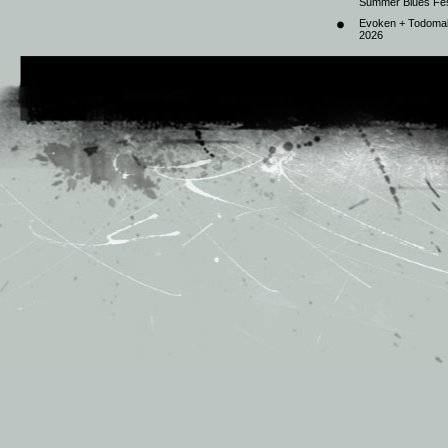
Summer Blues Fest
Evoken + Todomal 
2026