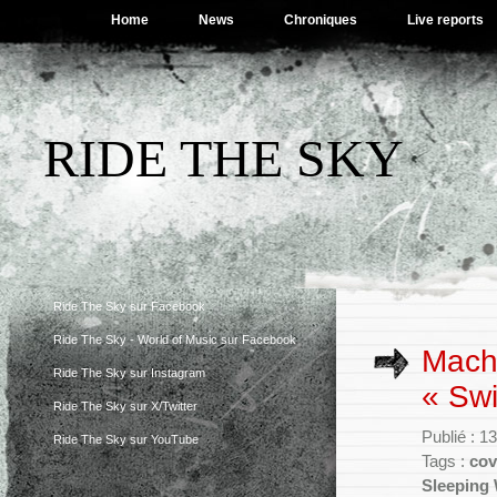
Home
News
Chroniques
Live reports
RIDE THE SKY
Ride The Sky sur Facebook
Ride The Sky - World of Music sur Facebook
Machi
Ride The Sky sur Instagram
« Swi
Ride The Sky sur X/Twitter
Publié : 
Ride The Sky sur YouTube
Tags :
cov
Sleeping 