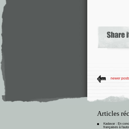
newer post
Articles ré
Kadavar : En con
françaises à l’au