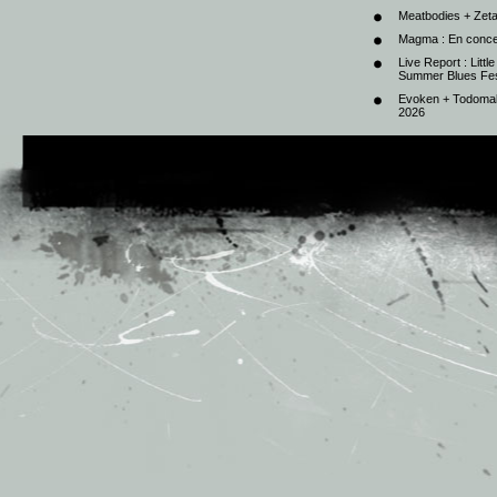
Meatbodies + Zeta
Magma : En conce
Live Report : Litt
Summer Blues Fest
Evoken + Todomal 
2026