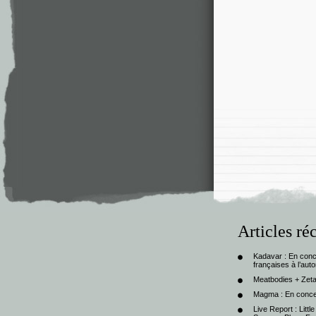
Articles ré
Kadavar : En con
françaises à l’au
Meatbodies + Zeta
Magma : En conce
Live Report : Litt