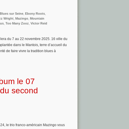
Blues sur Seine
,
Ebony Roots
,
zz Wright
,
Mazingo
,
Mountain
kus
,
Too Many Zooz
,
Victor Reid
ulera du 7 au 22 novembre 2025. 16 ville du
plantée dans le Mantois, terre d’accueil du
té de faire vivre la tradition blues à
lbum le 07
p du second
24, le trio franco-américain Mazingo vous