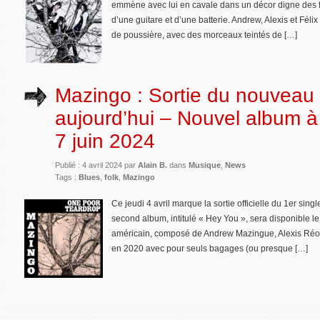
emmène avec lui en cavale dans un décor digne des 
d’une guitare et d’une batterie. Andrew, Alexis et Fél
de poussière, avec des morceaux teintés de […]
Mazingo : Sortie du nouveau 
aujourd’hui – Nouvel album à 
7 juin 2024
Publié : 4 avril 2024 par
Alain B.
dans
Musique
,
News
Tags :
Blues
,
folk
,
Mazingo
Ce jeudi 4 avril marque la sortie officielle du 1er si
second album, intitulé « Hey You », sera disponible le
américain, composé de Andrew Mazingue, Alexis Réouts
en 2020 avec pour seuls bagages (ou presque […]