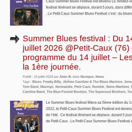
Caux Summer Blues Festival est devenu LE rendez-vo
festival itinérant se déplace, durant 5 jours, dans d
. Le Petit-Caux Summer Blues Festival c’est : du blues
Summer Blues festival : Du 1
juillet 2026 @Petit-Caux (76)
programme du 14 juillet – Les
la 1ère journée.
Publié : 10 juillet 2026 par
Alain B.
dans
Musique
,
News
Tags :
Blues
,
Freaky Billy
,
Jérôme Gauthier & The Blues Machine
,
Jona
Tom Band
,
Mazingo
,
Normandie
,
Petit-Caux
,
Rumble
,
Seine-Maritime
,
Caroline Band
,
The Blue-Footed Boobies
,
The Supersoul Brothers
,
To
Le Summer Blues festival fêtera sa 5ème édition du 14
2022, le Petit-Caux Summer Blues Festival est deven
de l’été. Ce festival itinérant se déplace, durant 5 
de Petit-Caux . Le Petit-Caux Summer Blues Festival c