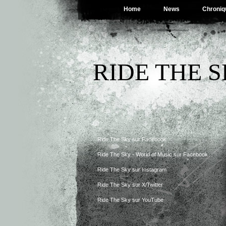
Home
News
Chroniq
RIDE THE 
Ride The Sky sur Facebook
Ride The Sky - World of Music sur Facebook
Ride The Sky sur Instagram
Ride The Sky sur X/Twitter
Ride The Sky sur YouTube