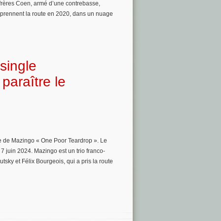
frères Coen, armé d’une contrebasse,
ix prennent la route en 2020, dans un nuage
single
paraître le
ngle de Mazingo « One Poor Teardrop ». Le
 7 juin 2024. Mazingo est un trio franco-
ky et Félix Bourgeois, qui a pris la route