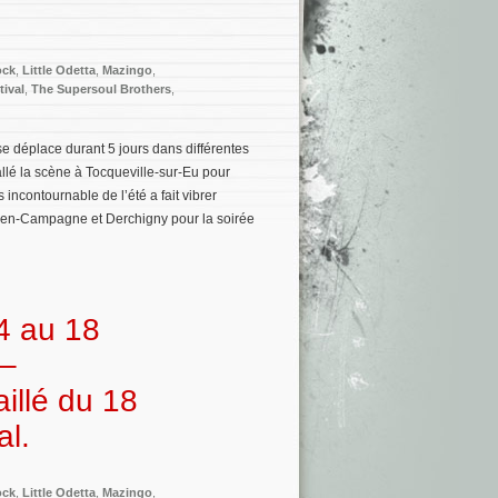
ock
,
Little Odetta
,
Mazingo
,
ival
,
The Supersoul Brothers
,
 se déplace durant 5 jours dans différentes
lé la scène à Tocqueville-sur-Eu pour
 incontournable de l’été a fait vibrer
in-en-Campagne et Derchigny pour la soirée
4 au 18
 –
illé du 18
al.
ock
,
Little Odetta
,
Mazingo
,