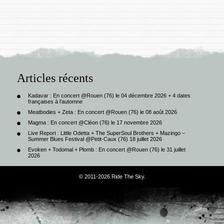
Articles récents
Kadavar : En concert @Rouen (76) le 04 décembre 2026 + 4 dates
françaises à l’automne
Meatbodies + Zeta : En concert @Rouen (76) le 08 août 2026
Magma : En concert @Cléon (76) le 17 novembre 2026
Live Report : Little Odetta + The SuperSoul Brothers + Mazingo –
Summer Blues Festival @Petit-Caux (76) 18 juillet 2026
Evoken + Todomal + Plomb : En concert @Rouen (76) le 31 juillet
2026
© 2011-2026 Ride The Sky.