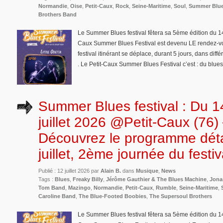
Normandie
,
Oise
,
Petit-Caux
,
Rock
,
Seine-Maritime
,
Soul
,
Summer Blue
Brothers Band
Le Summer Blues festival fêtera sa 5ème édition du 14 
Caux Summer Blues Festival est devenu LE rendez-vo
festival itinérant se déplace, durant 5 jours, dans d
. Le Petit-Caux Summer Blues Festival c’est : du blues
Summer Blues festival : Du 1
juillet 2026 @Petit-Caux (76)
Découvrez le programme déta
juillet, 2ème journée du festiv
Publié : 12 juillet 2026 par
Alain B.
dans
Musique
,
News
Tags :
Blues
,
Freaky Billy
,
Jérôme Gauthier & The Blues Machine
,
Jona
Tom Band
,
Mazingo
,
Normandie
,
Petit-Caux
,
Rumble
,
Seine-Maritime
,
Caroline Band
,
The Blue-Footed Boobies
,
The Supersoul Brothers
Le Summer Blues festival fêtera sa 5ème édition du 14 