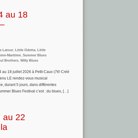
4 au 18
 –
s Latour
,
Little Odetta
,
Little
eine-Maritime
,
Summer Blues
ul Brothers
,
Willy Blues
 au 18 juillet 2026 à Petit-Caux (76! Créé
venu LE rendez-vous musical
ce, durant 5 jours, dans différentes
mer Blues Festival c’est : du blues, […]
7 au 22
la