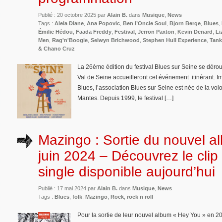
Publié : 20 octobre 2025 par
Alain B.
dans
Musique
,
News
Tags :
Alela Diane
,
Ana Popovic
,
Ben l’Oncle Soul
,
Bjorn Berge
,
Blues
,
Émilie Hédou
,
Faada Freddy
,
Festival
,
Jerron Paxton
,
Kevin Denard
,
Li
Men
,
Rag'n'Boogie
,
Selwyn Brichwood
,
Stephen Hull Experience
,
Tan
& Chano Cruz
La 26ème édition du festival Blues sur Seine se déro
Val de Seine accueilleront cet événement itinérant. Im
Blues, l’association Blues sur Seine est née de la volon
Mantes. Depuis 1999, le festival […]
Mazingo : Sortie du nouvel a
juin 2024 – Découvrez le cli
single disponible aujourd’hui
Publié : 17 mai 2024 par
Alain B.
dans
Musique
,
News
Tags :
Blues
,
folk
,
Mazingo
,
Rock
,
rock n roll
Pour la sortie de leur nouvel album « Hey You » en 20