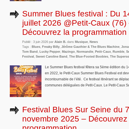
Summer Blues festival : Du 1
juillet 2026 @Petit-Caux (76)
Découvrez la programmation
Publié : 3 juin 2026 par
Alain B.
dans
Musique
,
News
Tags :
Blues
,
Freaky Billy
,
Jérôme Gauthier & The Blues Machine
,
Jona
Tom Band
,
Lucky Pepper
,
Mazingo
,
Normandie
,
Petit-Caux
,
Rumble
,
S
Festival
,
Sweet Caroline Band
,
The Blue-Footed Boobies
,
The Superso
Le Summer Blues festival fêtera sa 5ème édition du 14
en 2022, le Petit-Caux Summer Blues Festival est de
incontournable de l’été. Ce festival itinérant se dépla
communes déléguées de Petit-Caux. Le Petit-Caux Sum
Festival Blues Sur Seine du 
novembre 2025 – Découvrez 
programmation