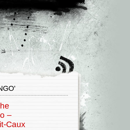
NGO’
The
o –
it-Caux