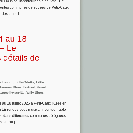
us musical incontournable de l’été. Ce
ifférentes communes déléguées de Petit-Caux
, des amis, […]
4 au 18
 – Le
 détails de
s Latour
,
Little Odetta
,
Little
Summer Blues Festival
,
Sweet
cqueville-sur-Eu
,
Willy Blues
 au 18 juillet 2026 à Petit-Caux ! Créé en
u LE rendez-vous musical incontournable
jours, dans différentes communes déléguées
’est : du […]