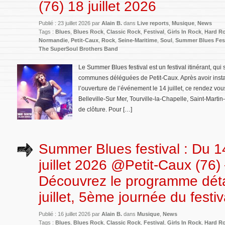
(76) 18 juillet 2026
Publié : 23 juillet 2026 par
Alain B.
dans
Live reports
,
Musique
,
News
Tags :
Blues
,
Blues Rock
,
Classic Rock
,
Festival
,
Girls In Rock
,
Hard R
Normandie
,
Petit-Caux
,
Rock
,
Seine-Maritime
,
Soul
,
Summer Blues Fest
The SuperSoul Brothers Band
Le Summer Blues festival est un festival itinérant, qui
communes déléguées de Petit-Caux. Après avoir instal
l’ouverture de l’événement le 14 juillet, ce rendez vous
Belleville-Sur Mer, Tourville-la-Chapelle, Saint-Mart
de clôture. Pour […]
Summer Blues festival : Du 1
juillet 2026 @Petit-Caux (76)
Découvrez le programme déta
juillet, 5ème journée du festiv
Publié : 16 juillet 2026 par
Alain B.
dans
Musique
,
News
Tags :
Blues
,
Blues Rock
,
Classic Rock
,
Festival
,
Girls In Rock
,
Hard R