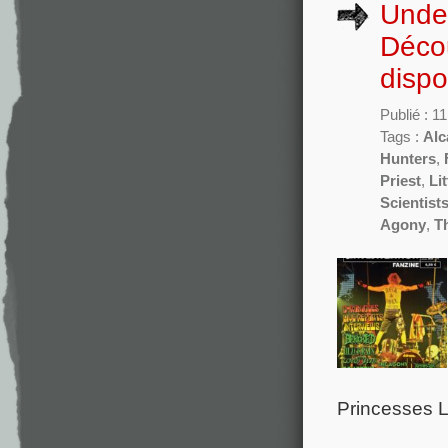
Under
Déco
dispo
Publié : 1
Tags :
Alc
Hunters
,
Priest
,
Li
Scientist
Agony
,
T
Princesses L