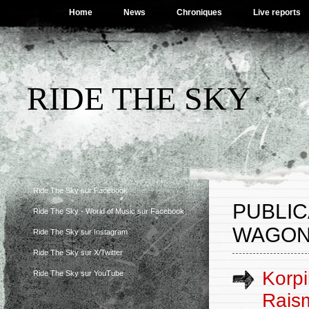
Home
News
Chroniques
Live reports
RIDE THE SKY
Ride The Sky sur Facebook
PUBLIC
Ride The Sky - World of Music sur Facebook
WAGON
Ride The Sky sur Instagram
Ride The Sky sur X/Twitter
Korpi
Ride The Sky sur YouTube
Raism