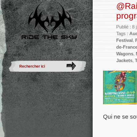
@Rai
prog
Publié : 8
Tags :
Aud
Festival
,
de-Franc
Wagons
,
Jackets
,
Qui ne se so