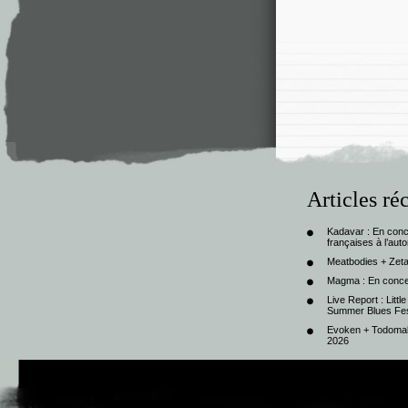
Articles ré
Kadavar : En con
françaises à l’au
Meatbodies + Zeta
Magma : En conce
Live Report : Litt
Summer Blues Fest
Evoken + Todomal 
2026