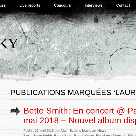
ues
Live reports
Concours
Interviews
Contact
SKY
PUBLICATIONS MARQUÉES ‘LAURE
Bette Smith: En concert @ Pa
mai 2018 – Nouvel album dis
Publié : 28 avril 2018 par
Alain B.
dans
Musique
,
News
Tags :
Bette Smith
,
Betty Davis
,
Betty Wright
,
Big Mama Thorton
,
Erik