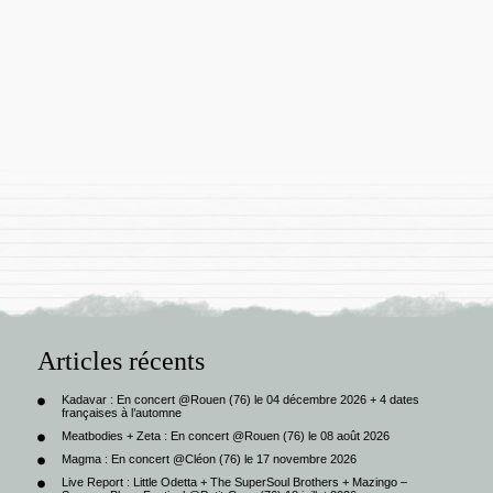
Articles récents
Kadavar : En concert @Rouen (76) le 04 décembre 2026 + 4 dates
françaises à l’automne
Meatbodies + Zeta : En concert @Rouen (76) le 08 août 2026
Magma : En concert @Cléon (76) le 17 novembre 2026
Live Report : Little Odetta + The SuperSoul Brothers + Mazingo –