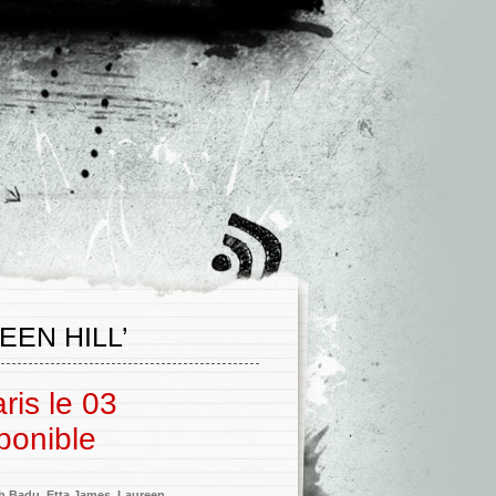
EN HILL’
ris le 03
ponible
ah Badu
,
Etta James
,
Laureen