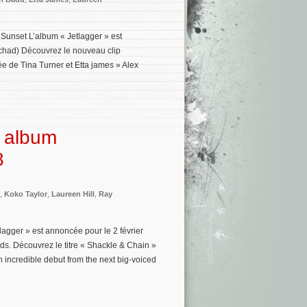
 Sunset L’album « Jetlagger » est
rchad) Découvrez le nouveau clip
hée de Tina Turner et Etta james » Alex
l album
8
,
Koko Taylor
,
Laureen Hill
,
Ray
tlagger » est annoncée pour le 2 février
s. Découvrez le titre « Shackle & Chain »
n incredible debut from the next big-voiced