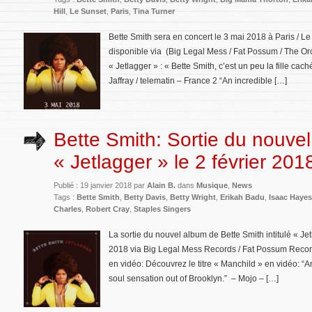
Hill
,
Le Sunset
,
Paris
,
Tina Turner
Bette Smith sera en concert le 3 mai 2018 à Paris / Le
disponible via (Big Legal Mess / Fat Possum / The O
« Jetlagger » : « Bette Smith, c’est un peu la fille cac
Jaffray / telematin – France 2 “An incredible […]
Bette Smith: Sortie du nouve
« Jetlagger » le 2 février 201
Publié : 19 janvier 2018 par
Alain B.
dans
Musique
,
News
Tags :
Bette Smith
,
Betty Davis
,
Betty Wright
,
Erikah Badu
,
Isaac Hayes
Charles
,
Robert Cray
,
Staples Singers
La sortie du nouvel album de Bette Smith intitulé « Je
2018 via Big Legal Mess Records / Fat Possum Record
en vidéo: Découvrez le titre « Manchild » en vidéo: “A
soul sensation out of Brooklyn.” – Mojo – […]