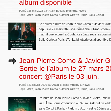
album disponible
Publié : 28 mai 2026 par
Alain B.
dans
Musique
,
News
Tags :
Jazz
,
Jean-Pierre Como & Javier Girotto
,
Paris
,
Salle Cortot
Le nouvel album de Jean-Pierre Como & Javier Girotto,
depuis le 27 mars 2026 via L’Âme Sœur Production – L
magnifique accueil à Coutances Jazz sous les pommiers
Salle Cortot à Paris 17è. La billetterie est disponible I
Jean-Pierre Como & Javier Gi
Sortie le l’album le 27 mars 
concert @Paris le 03 juin.
Publié : 21 janvier 2026 par
Alain B.
dans
Musique
,
News
Tags :
Jazz
,
Jean-Pierre Como & Javier Girotto
,
Paris
,
Salle Cortot
L’album de Jean-Pierre Como & Javier Girotto, intitulé
via L’Âme Sœur Production – L’Autre Distribution – Ido
salle Cortot à Paris. «Parfum d’Azur» est le 16ème al