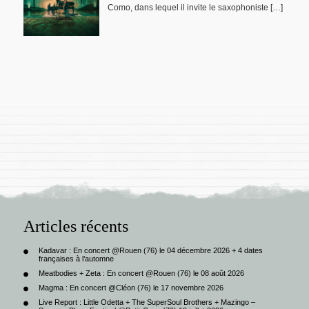
Como, dans lequel il invite le saxophoniste […]
Articles récents
Kadavar : En concert @Rouen (76) le 04 décembre 2026 + 4 dates
françaises à l’automne
Meatbodies + Zeta : En concert @Rouen (76) le 08 août 2026
Magma : En concert @Cléon (76) le 17 novembre 2026
Live Report : Little Odetta + The SuperSoul Brothers + Mazingo –