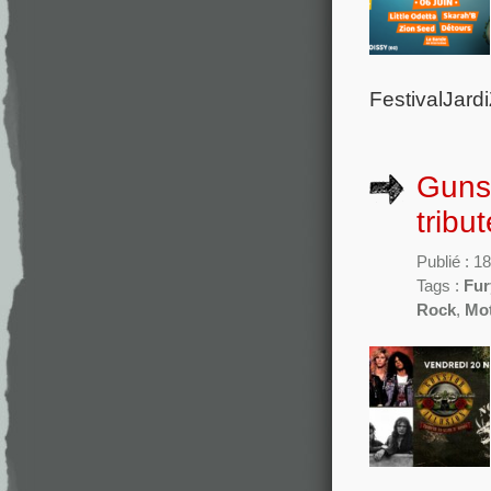
FestivalJardiZ
Guns
trib
Publié : 1
Tags :
Fur
Rock
,
Mo