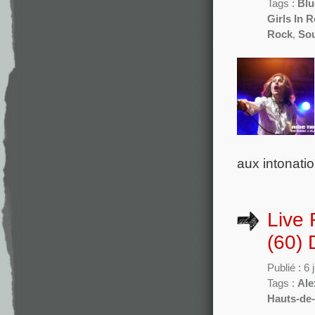
Tags :
Blu
Girls In 
Rock
,
Sou
aux intonati
Live 
(60) 
Publié : 6
Tags :
Ale
Hauts-de