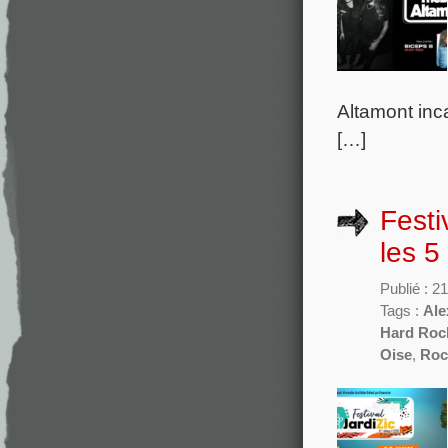
Altamont inca
[…]
Festi
les 5
Publié : 2
Tags :
Ale
Hard Roc
Oise
,
Roc