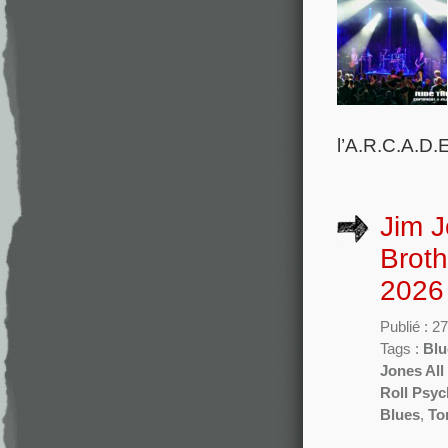
l’A.R.C.A.D.E,
Jim J
Broth
2026
Publié : 2
Tags :
Blu
Jones All
Roll Psyc
Blues
,
To