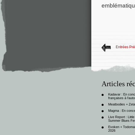
emblématique
Entrées Pr
Articles ré
Kadavar : En con
françaises à l’au
Meatbodies + Zeta
Magma : En conce
Live Report : Litt
Summer Blues Fest
Evoken + Todomal 
2026