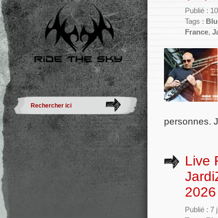
Publié : 1
Tags :
Blu
France
,
J
personnes. J
Live 
Jardi
2026
Publié : 7