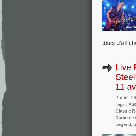
têtes d’affi
Live 
Steel
11 av
Publié : 2
Tags :
A.R
Classic 
Dame de 
Legend
,
S