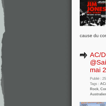
cause du con
AC/DC
@Sain
mai 
Publié : 2
Tags :
AC
Rock
,
Con
Australie