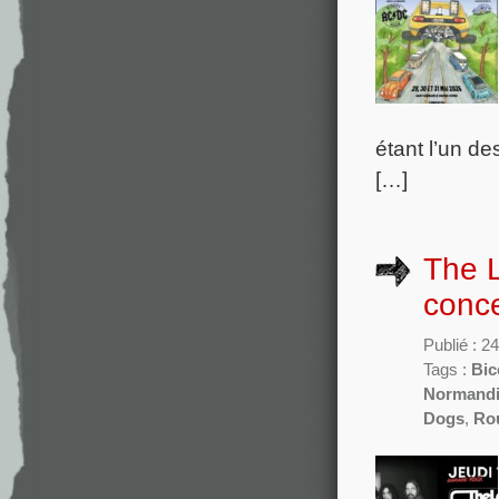
étant l’un de
[…]
The L
conce
Publié : 2
Tags :
Bic
Normand
Dogs
,
Ro