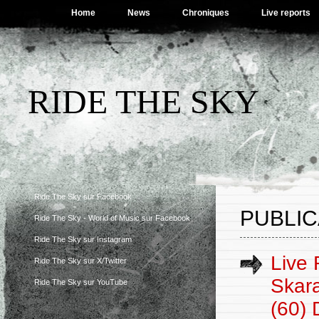
Home
News
Chroniques
Live reports
RIDE THE SKY
Ride The Sky sur Facebook
PUBLIC
Ride The Sky - World of Music sur Facebook
Ride The Sky sur Instagram
Live 
Ride The Sky sur X/Twitter
Skara
Ride The Sky sur YouTube
(60) 