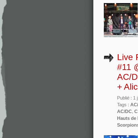
Live 
#11 @
AC/D
+ Ali
Publié : 1
Tags :
AC
AC/DC
,
C
Hauts de
Scorpion