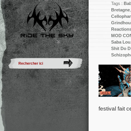
Tags :
Bab
Bretagne
Cellopha
Grindhou
Reaction
MOD CO
Saba Lou
Shit Do 
Schizoph
festival fait 