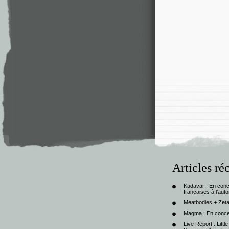
Articles ré
Kadavar : En con
françaises à l’au
Meatbodies + Zeta
Magma : En conce
Live Report : Litt