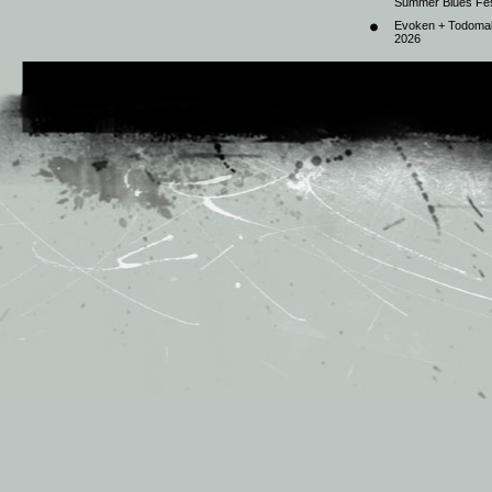
Summer Blues Fest
Evoken + Todomal 
2026