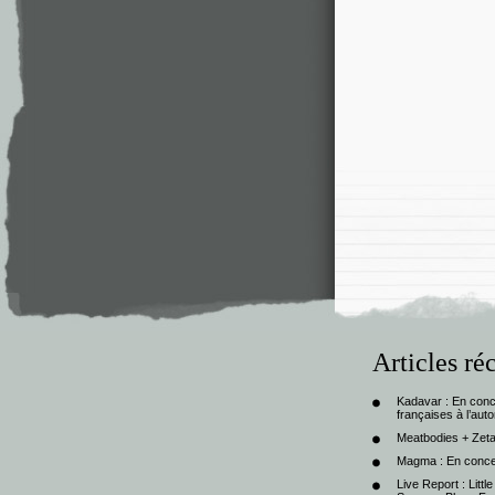
Articles ré
Kadavar : En con
françaises à l’au
Meatbodies + Zeta
Magma : En conce
Live Report : Litt