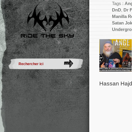
Tags :
An
DnD
,
Dr 
Manilla 
Satan Jo
Undergrou
Hassan Hajd