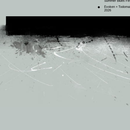
Summer Blues Fest
Evoken + Todomal 
2026