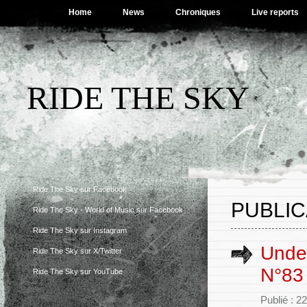
Home
News
Chroniques
Live reports
RIDE THE SKY
Ride The Sky sur Facebook
PUBLIC
Ride The Sky - World of Music sur Facebook
Ride The Sky sur Instagram
Under
Ride The Sky sur X/Twitter
N°83
Ride The Sky sur YouTube
Publié : 2