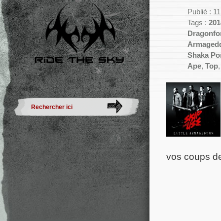
Publié : 1
Tags :
201
Dragonfo
Armaged
Shaka Po
Ape
,
Top
vos coups d