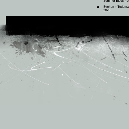
Summer Blues Fest
Evoken + Todomal 
2026