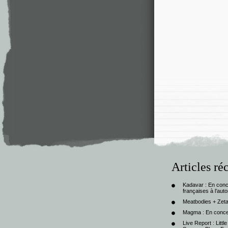
Articles ré
Kadavar : En con
françaises à l’au
Meatbodies + Zeta
Magma : En conce
Live Report : Litt