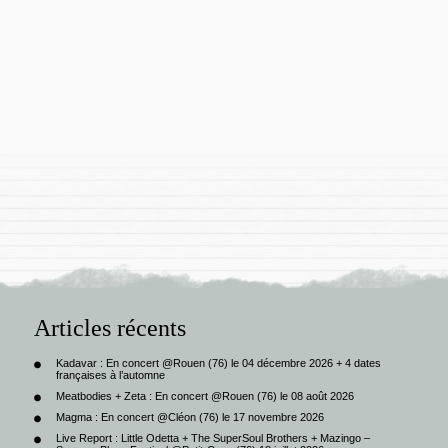
Articles récents
Kadavar : En concert @Rouen (76) le 04 décembre 2026 + 4 dates
françaises à l’automne
Meatbodies + Zeta : En concert @Rouen (76) le 08 août 2026
Magma : En concert @Cléon (76) le 17 novembre 2026
Live Report : Little Odetta + The SuperSoul Brothers + Mazingo –