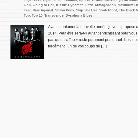
Gob
,
Going to Hell
,
Kissin' Dynamite
,
Little Armageddon
,
Maximum Ov
Fear
,
Rise Against
,
Shaka Ponk
,
Skip The Use
,
Switchfoot
,
The Black M
Top
,
Top 10
,
Transgender Dysphoria Blues
Avant d’entamer la nouvelle année, je vous propose u
2014. Peut être sera-t-il autant enrichissant pour vous
pas qu’un « Top » reste purement personnel. Il est d
forcément l’un de vos coups de […]