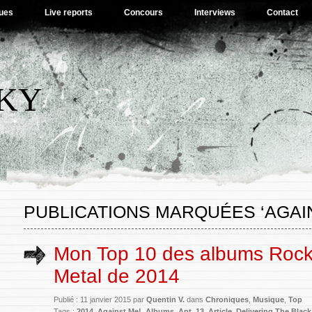
ues
Live reports
Concours
Interviews
Contact
SKY
PUBLICATIONS MARQUÉES ‘AGAIN
Mon Top 10 des albums Rock
Metal de 2014
Publié : 11 janvier 2015 par
Quentin V.
dans
Chroniques
,
Musique
,
Top
Tags :
2014
,
Against Me!
,
Albums
,
Apt. 13
,
Article
,
Delivering The Black