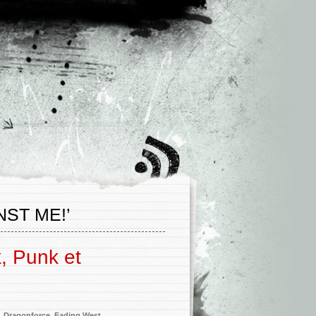
ST ME!’
, Punk et
,
Dragonforce
,
Fading West
,