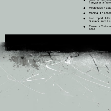
françaises à l’au
Meatbodies + Zeta
Magma : En conce
Live Report : Litt
Summer Blues Fest
Evoken + Todomal 
2026