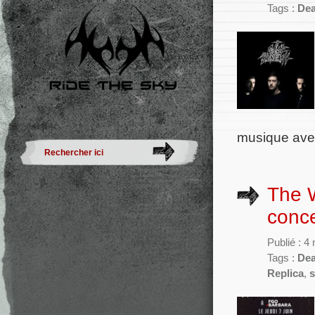
Tags :
Dea
musique avec
The 
conce
Publié : 4
Tags :
Dea
Replica
,
s