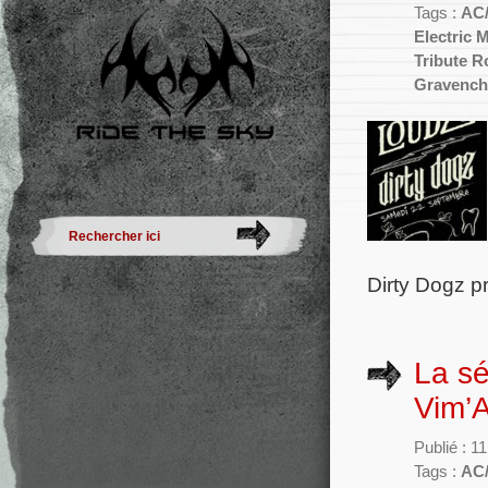
Tags :
AC
Electric 
Tribute R
Gravenc
Dirty Dogz p
La sé
Vim’A
Publié : 1
Tags :
AC