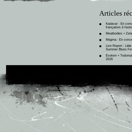
Articles ré
Kadavar : En con
françaises à l’au
Meatbodies + Zeta
Magma : En conce
Live Report : Litt
Summer Blues Fest
Evoken + Todomal 
2026