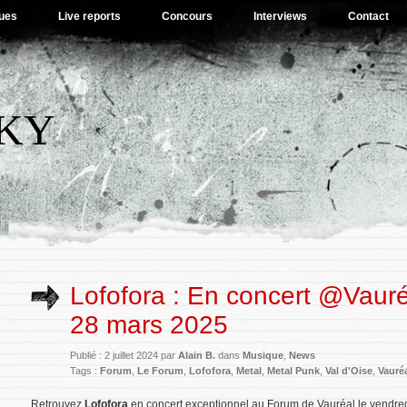
ues
Live reports
Concours
Interviews
Contact
SKY
Lofofora : En concert @Vauréa
28 mars 2025
Publié : 2 juillet 2024 par
Alain B.
dans
Musique
,
News
Tags :
Forum
,
Le Forum
,
Lofofora
,
Metal
,
Metal Punk
,
Val d'Oise
,
Vauré
Retrouvez
Lofofora
en concert exceptionnel au Forum de Vauréal le vendre