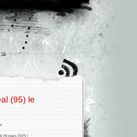
l (95) le
al
di 28 mars 2025 !