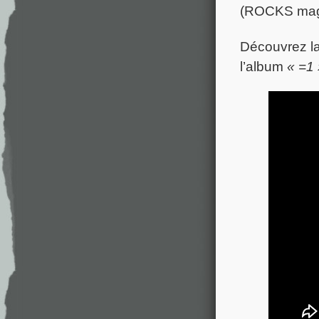
(ROCKS maga
Découvrez la 
l’album
« =1 