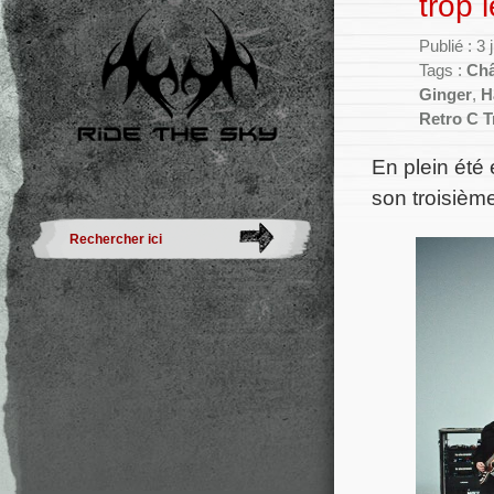
trop 
Publié : 3 
Tags :
Châ
Ginger
,
H
Retro C T
En plein été 
son troisièm