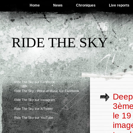
Home
News
Chroniques
Live reports
RIDE THE SKY
Ride The Sky sur Facebook
Ride The Sky - World of Music sur Facebook
Deep 
Ride The Sky sur Instagram
3ème 
Ride The Sky sur X/Twitter
le 19
Ride The Sky sur YouTube
image