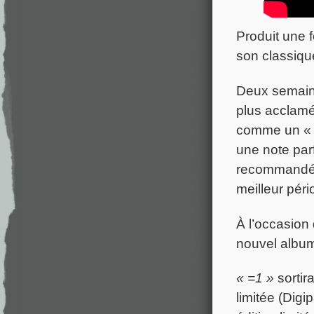
Produit une 
son classiqu
Deux semaines
plus acclamé
comme un « 
une note par
recommandé 
meilleur pér
À l’occasion 
nouvel albu
« =1 »
sortir
limitée (Digi