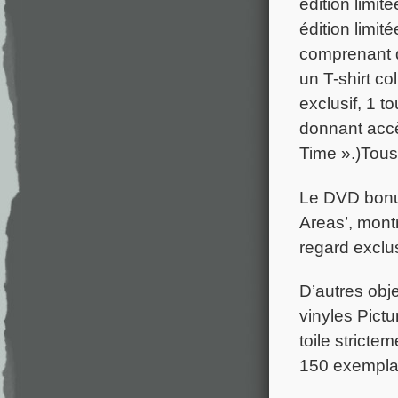
édition limit
édition limit
comprenant d
un T-shirt co
exclusif, 1 to
donnant accè
Time ».)Tous 
Le DVD bonus
Areas’, mont
regard exclus
D’autres obje
vinyles Pictu
toile stricte
150 exemplai