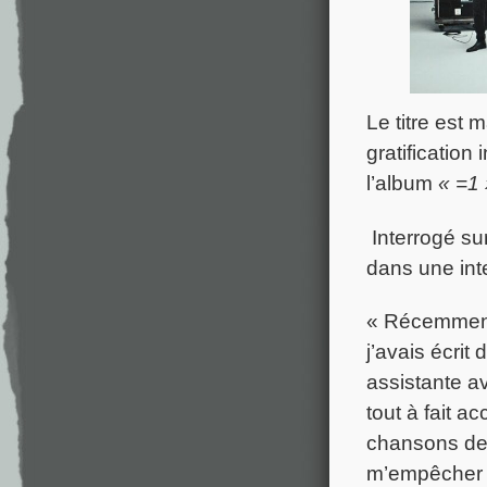
Le titre est 
gratificatio
l’album
« =1 
Interrogé sur
dans une int
« Récemment
j’avais écrit
assistante av
tout à fait a
chansons d
m’empêcher d