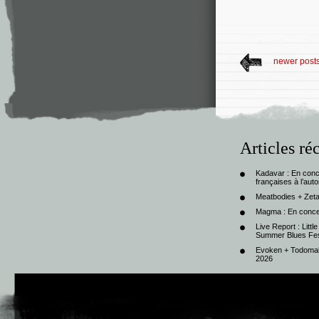
newer post
Articles ré
Kadavar : En con
françaises à l’au
Meatbodies + Zeta
Magma : En conce
Live Report : Litt
Summer Blues Fest
Evoken + Todomal 
2026