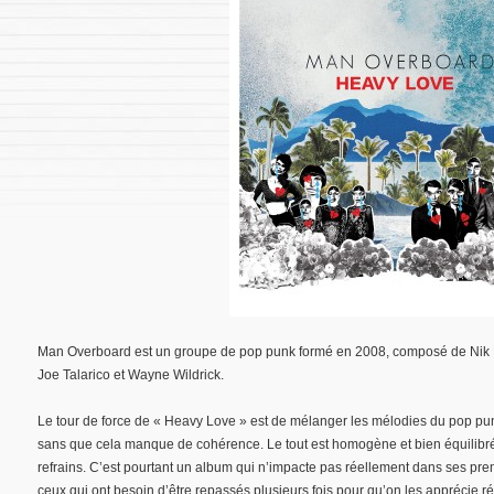
Man Overboard est un groupe de pop punk formé en 2008, composé de Nik Bru
Joe Talarico et Wayne Wildrick.
Le tour de force de « Heavy Love » est de mélanger les mélodies du pop pu
sans que cela manque de cohérence. Le tout est homogène et bien équilibré, l
refrains. C’est pourtant un album qui n’impacte pas réellement dans ses premi
ceux qui ont besoin d’être repassés plusieurs fois pour qu’on les apprécie r