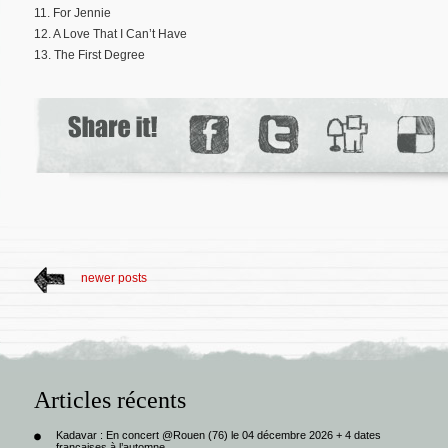
11. For Jennie
12. A Love That I Can’t Have
13. The First Degree
newer posts
Articles récents
Kadavar : En concert @Rouen (76) le 04 décembre 2026 + 4 dates
françaises à l’automne