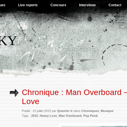
ues
Live reports
Concours
Interviews
Contact
SKY
Chronique : Man Overboard 
Love
Publié : 22 juillet 2015 par
Quentin V.
dans
Chroniques
,
Musique
Tags :
2015
,
Heavy Love
,
Man Overboard
,
Pop Punk