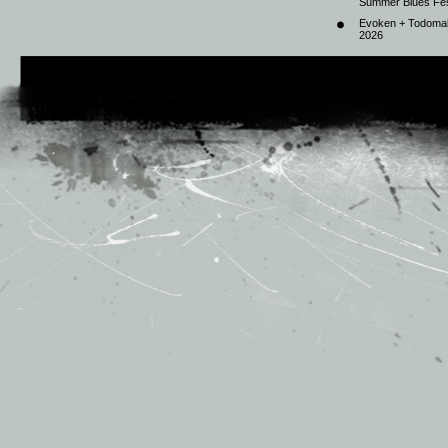
Summer Blues Fest
Evoken + Todomal 
2026