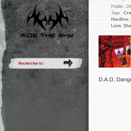
Publié : 2
Tags :
Cra
Hardline
,
Love
,
Sha
D.A.D, Dang