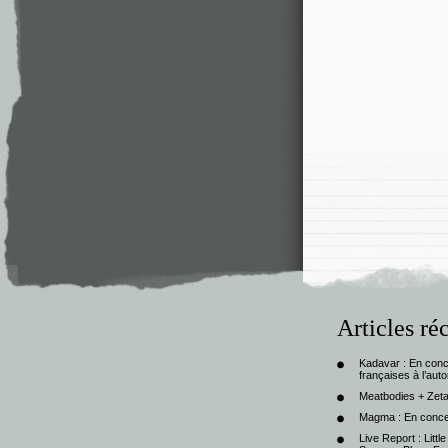
Articles ré
Kadavar : En con
françaises à l’au
Meatbodies + Zeta
Magma : En conce
Live Report : Litt