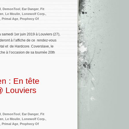
d
,
DemonTool
,
Ear Danger
,
Fit
den
,
Le Moulin
,
Lonewolf Corp.
,
,
Primal Age
,
Prophecy Of
 samedi 1er juin 2019 à Louviers (27),
deront à l’affiche de ce rendez-vous
tal et de Hardcore. Coverslave, le
iche à l’occasion de sa tournée 20th
n : En tête
@ Louviers
d
,
DemonTool
,
Ear Danger
,
Fit
den
,
Le Moulin
,
Lonewolf Corp.
,
,
Primal Age
,
Prophecy Of