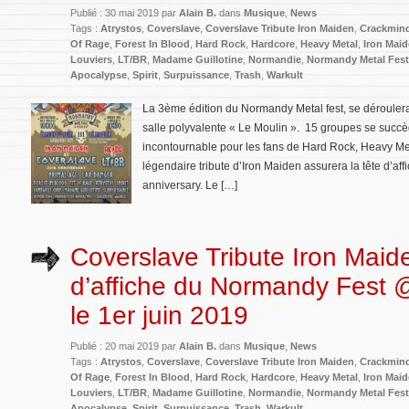
Publié : 30 mai 2019 par
Alain B.
dans
Musique
,
News
Tags :
Atrystos
,
Coverslave
,
Coverslave Tribute Iron Maiden
,
Crackmin
Of Rage
,
Forest In Blood
,
Hard Rock
,
Hardcore
,
Heavy Metal
,
Iron Mai
Louviers
,
LT/BR
,
Madame Guillotine
,
Normandie
,
Normandy Metal Fest
Apocalypse
,
Spirit
,
Surpuissance
,
Trash
,
Warkult
La 3ème édition du Normandy Metal fest, se déroulera
salle polyvalente « Le Moulin ». 15 groupes se succè
incontournable pour les fans de Hard Rock, Heavy Me
légendaire tribute d’Iron Maiden assurera la tête d’aff
anniversary. Le […]
Coverslave Tribute Iron Maide
d’affiche du Normandy Fest 
le 1er juin 2019
Publié : 20 mai 2019 par
Alain B.
dans
Musique
,
News
Tags :
Atrystos
,
Coverslave
,
Coverslave Tribute Iron Maiden
,
Crackmin
Of Rage
,
Forest In Blood
,
Hard Rock
,
Hardcore
,
Heavy Metal
,
Iron Mai
Louviers
,
LT/BR
,
Madame Guillotine
,
Normandie
,
Normandy Metal Fest
Apocalypse
,
Spirit
,
Surpuissance
,
Trash
,
Warkult