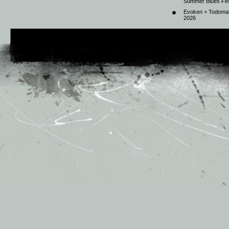
Summer Blues Fest
Evoken + Todomal 
2026