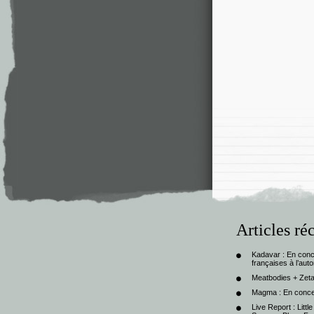
Articles ré
Kadavar : En con
françaises à l’au
Meatbodies + Zeta
Magma : En conce
Live Report : Litt