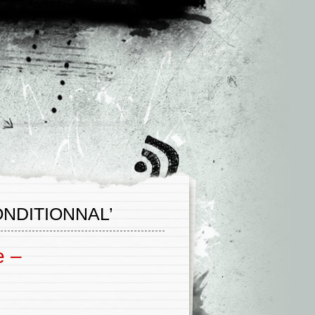
NDITIONNAL’
e –