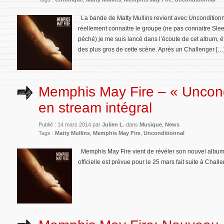
La bande de Matty Mullins revient avec Unconditionn
réellement connaitre le groupe (ne pas connaitre Sle
péché) je me suis lancé dans l’écoute de cet album, ét
des plus gros de cette scène. Après un Challenger […
Memphis May Fire – « Uncond
en stream intégral
Publié : 14 mars 2014 par
Julien L.
dans
Musique
,
News
Tags :
Matty Mullins
,
Memphis May Fire
,
Unconditionnal
Memphis May Fire vient de révéler son nouvel album «
officielle est prévue pour le 25 mars fait suite à Chal