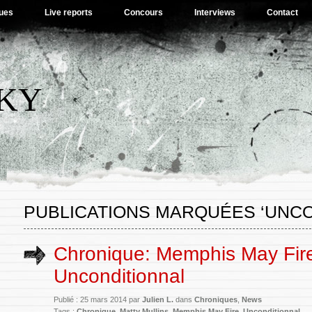
ues
Live reports
Concours
Interviews
Contact
SKY
PUBLICATIONS MARQUÉES ‘UNCO
Chronique: Memphis May Fir
Unconditionnal
Publié : 25 mars 2014 par
Julien L.
dans
Chroniques
,
News
Tags :
Chronique
,
Matty Mullins
,
Memphis May Fire
,
Unconditionnal