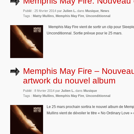
Memphis May Fire: Nouveau c
Publié : 25 février 2014 par
Julien L.
dans
Musique
,
News
Tags :
Matty Mullins
,
Memphis May Fire
,
Unconditionnal
Memphis May Fire vient de sortir un clip pour Sleeple
Unconditionnal. Sortie prévue pour le 25 mars.
Memphis May Fire – Nouveau 
artwork du nouvel album
Publié : 8 février 2014 par
Julien L.
dans
Musique
Tags :
Matty Mullins
,
Memphis May Fire
,
Unconditionnal
Le 25 mars prochain sortira le nouvel album de Mem
Mullins vient de dévoiler le titre « No Ordinary Love 