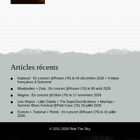
Articles récents
Kadavar : En concert @Rouen (76) le 04 décembre 2026 + 4 dates
françaises à l’automne
Meatbodies + Zeta : En concert @Rouen (76) le 08 août 2026
Magma : En concert @Cléon (76) le 17 novembre 2026
Live Report : Little Odetta + The SuperSoul Brothers + Mazingo –
Summer Blues Festival @Petit-Caux (76) 18 juillet 2026
Evoken + Todomal + Plomb : En concert @Rouen (76) le 31 juillet
2026
© 2011-2026 Ride The Sky.