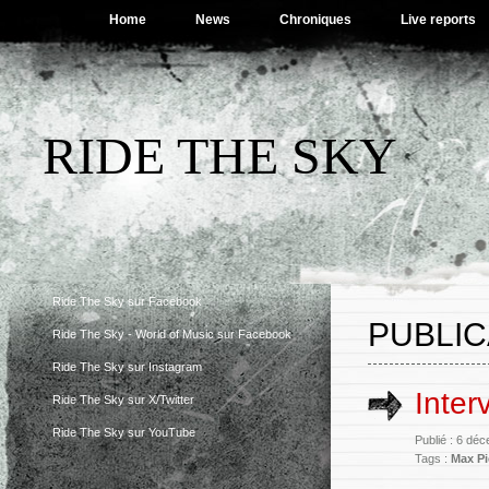
Home
News
Chroniques
Live reports
RIDE THE SKY
Ride The Sky sur Facebook
PUBLIC
Ride The Sky - World of Music sur Facebook
Ride The Sky sur Instagram
Inter
Ride The Sky sur X/Twitter
Ride The Sky sur YouTube
Publié : 6 dé
Tags :
Max Pi