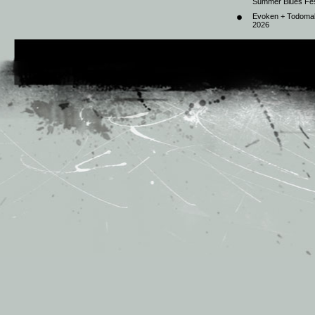
Summer Blues Fest
Evoken + Todomal 
2026