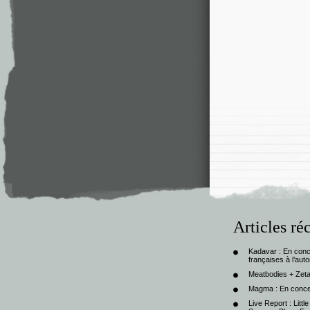
Articles ré
Kadavar : En con
françaises à l’au
Meatbodies + Zeta
Magma : En conce
Live Report : Litt