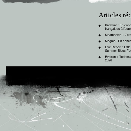
Articles ré
Kadavar : En con
françaises à l’au
Meatbodies + Zeta
Magma : En conce
Live Report : Litt
Summer Blues Fest
Evoken + Todomal 
2026