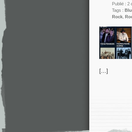
Publié : 
Tags :
Blu
Rock
,
Ro
[…]