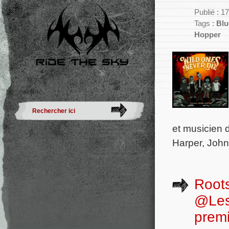
Publié : 1
Tags :
Blu
Hopper
et musicien d
Harper, John
Roots
@Les
prem