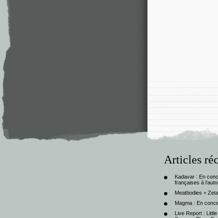
Articles ré
Kadavar : En con
françaises à l’au
Meatbodies + Zeta
Magma : En conce
Live Report : Litt