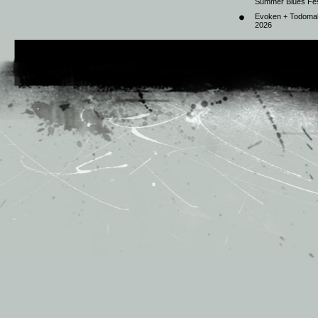
Summer Blues Fest
Evoken + Todomal 
2026