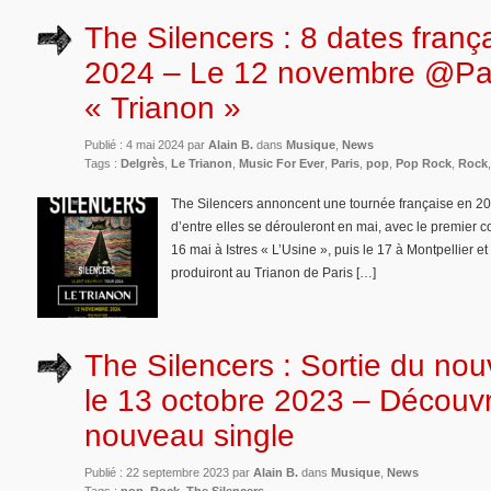
The Silencers : 8 dates franç
2024 – Le 12 novembre @Pa
« Trianon »
Publié : 4 mai 2024 par
Alain B.
dans
Musique
,
News
Tags :
Delgrès
,
Le Trianon
,
Music For Ever
,
Paris
,
pop
,
Pop Rock
,
Rock
The Silencers annoncent une tournée française en 20
d’entre elles se dérouleront en mai, avec le premier 
16 mai à Istres « L’Usine », puis le 17 à Montpellier e
produiront au Trianon de Paris […]
The Silencers : Sortie du no
le 13 octobre 2023 – Découvr
nouveau single
Publié : 22 septembre 2023 par
Alain B.
dans
Musique
,
News