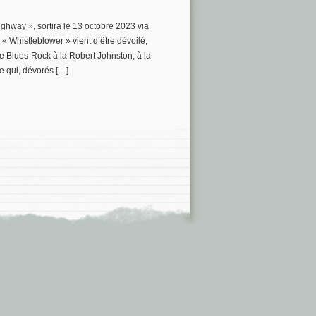
ighway », sortira le 13 octobre 2023 via
« Whistleblower » vient d’être dévoilé,
ne Blues-Rock à la Robert Johnston, à la
te qui, dévorés […]