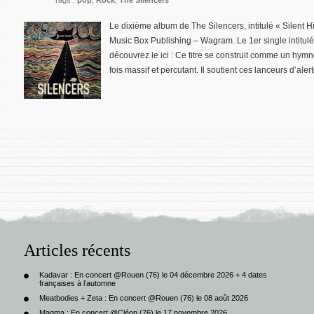
Tags :
pop
,
Rock
,
The Silencers
Le dixième album de The Silencers, intitulé « Silent H
Music Box Publishing – Wagram. Le 1er single intitulé 
découvrez le ici : Ce titre se construit comme un hym
fois massif et percutant. Il soutient ces lanceurs d’aler
Articles récents
Kadavar : En concert @Rouen (76) le 04 décembre 2026 + 4 dates
françaises à l’automne
Meatbodies + Zeta : En concert @Rouen (76) le 08 août 2026
Magma : En concert @Cléon (76) le 17 novembre 2026