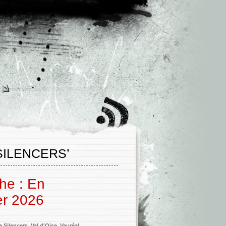
SILENCERS’
he : En
er 2026
e Silencers
,
Val d'Oise
,
Vauréal