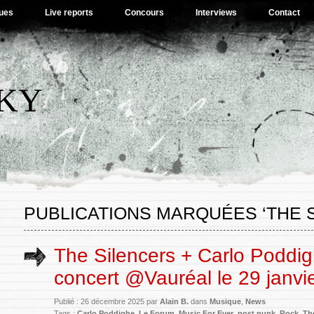
ues
Live reports
Concours
Interviews
Contact
SKY
PUBLICATIONS MARQUÉES ‘THE 
The Silencers + Carlo Poddig
concert @Vauréal le 29 janvi
Publié : 26 décembre 2025 par
Alain B.
dans
Musique
,
News
Tags :
Carlo Poddighe
,
Le Forum
,
Music For Ever
,
post punk
,
Rock
,
Th