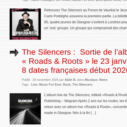
Retrouvez The Silencers au Forum de Vauréal le Jeudi
Carlo Poddighe assurera la première partie. La billett
80, quatre jeunes de Glasgow s’exilent à Londres pour
un ‘vrai’ groupe. Un groupe qui composerait des cha
The Silencers : Sortie de l’al
« Roads & Roots » le 23 janv
8 dates françaises début 202
Publié : 26 novembre 2025 par
Alain B.
dans
Musique
,
News
Tags :
Live
,
Music For Ever
,
Rock
,
The Silencers
L’album live de The Silencers, intitulé «Roads & Roots
Publishing – Wagram Après 2 ans sur les routes, les 
retour avec un album live «Roads & Roots», concentré 
made in Glasgow. Nés à la fin […]