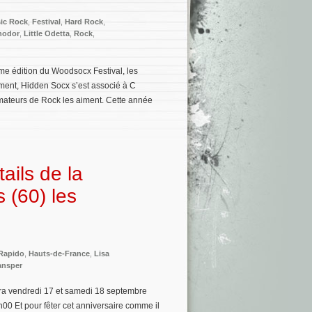
sic Rock
,
Festival
,
Hard Rock
,
nodor
,
Little Odetta
,
Rock
,
me édition du Woodsocx Festival, les
ement, Hidden Socx s’est associé à C
ateurs de Rock les aiment. Cette année
ails de la
 (60) les
Rapido
,
Hauts-de-France
,
Lisa
ansper
lera vendredi 17 et samedi 18 septembre
h00 Et pour fêter cet anniversaire comme il