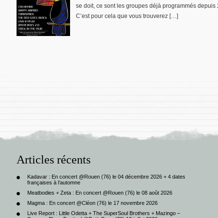
se doit, ce sont les groupes déjà programmés depuis 
C’est pour cela que vous trouverez […]
Articles récents
Kadavar : En concert @Rouen (76) le 04 décembre 2026 + 4 dates
françaises à l’automne
Meatbodies + Zeta : En concert @Rouen (76) le 08 août 2026
Magma : En concert @Cléon (76) le 17 novembre 2026
Live Report : Little Odetta + The SuperSoul Brothers + Mazingo –