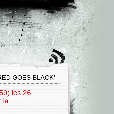
RED GOES BLACK’
59) les 26
 la