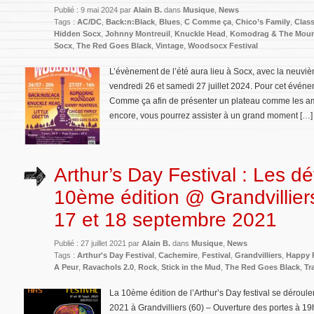
Publié : 9 mai 2024 par
Alain B.
dans
Musique
,
News
Tags :
AC/DC
,
Back:n:Black
,
Blues
,
C Comme ça
,
Chico’s Family
,
Clas
Hidden Socx
,
Johnny Montreuil
,
Knuckle Head
,
Komodrag & The Mou
Socx
,
The Red Goes Black
,
Vintage
,
Woodsocx Festival
L’évènement de l’été aura lieu à Socx, avec la neuviè
vendredi 26 et samedi 27 juillet 2024. Pour cet évén
Comme ça afin de présenter un plateau comme les am
encore, vous pourrez assister à un grand moment […]
Arthur’s Day Festival : Les dét
10ème édition @ Grandvilliers
17 et 18 septembre 2021
Publié : 27 juillet 2021 par
Alain B.
dans
Musique
,
News
Tags :
Arthur's Day Festival
,
Cachemire
,
Festival
,
Grandvilliers
,
Happy 
A Peur
,
Ravachols 2.0
,
Rock
,
Stick in the Mud
,
The Red Goes Black
,
Tr
La 10ème édition de l’Arthur’s Day festival se dérou
2021 à Grandvilliers (60) – Ouverture des portes à 19