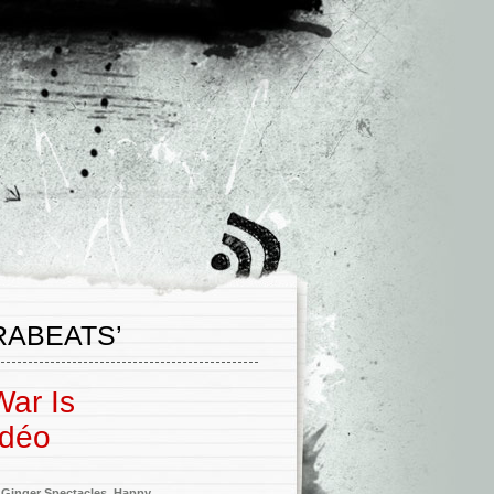
RABEATS’
War Is
idéo
,
Ginger Spectacles
,
Happy