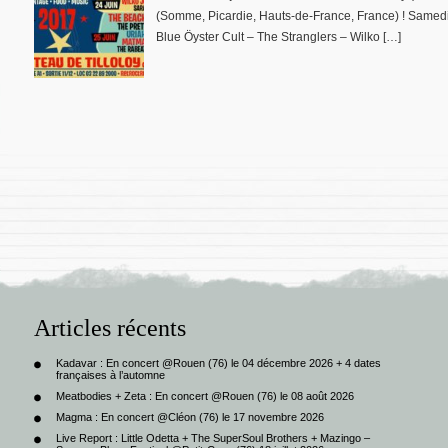
(Somme, Picardie, Hauts-de-France, France) ! Samedi 
Blue Öyster Cult – The Stranglers – Wilko […]
Articles récents
Kadavar : En concert @Rouen (76) le 04 décembre 2026 + 4 dates
françaises à l’automne
Meatbodies + Zeta : En concert @Rouen (76) le 08 août 2026
Magma : En concert @Cléon (76) le 17 novembre 2026
Live Report : Little Odetta + The SuperSoul Brothers + Mazingo –