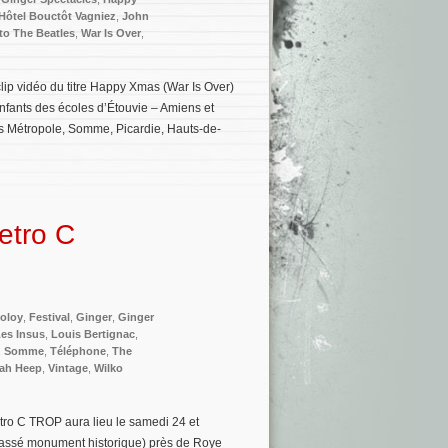
Hôtel Bouctôt Vagniez
,
John
 to The Beatles
,
War Is Over
,
 clip vidéo du titre Happy Xmas (War Is Over)
nfants des écoles d’Étouvie – Amiens et
ns Métropole, Somme, Picardie, Hauts-de-
etro C
loloy
,
Festival
,
Ginger
,
Ginger
es Insus
,
Louis Bertignac
,
,
Somme
,
Téléphone
,
The
iah Heep
,
Vintage
,
Wilko
tro C TROP aura lieu le samedi 24 et
classé monument historique) près de Roye