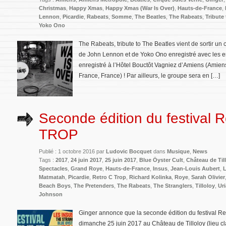
Christmas
,
Happy Xmas
,
Happy Xmas (War Is Over)
,
Hauts-de-France
,
Lennon
,
Picardie
,
Rabeats
,
Somme
,
The Beatles
,
The Rabeats
,
Tribute
Yoko Ono
The Rabeats, tribute to The Beatles vient de sortir un
de John Lennon et de Yoko Ono enregistré avec les e
enregistré à l’Hôtel Bouctôt Vagniez d’Amiens (Amie
France, France) ! Par ailleurs, le groupe sera en […]
Seconde édition du festival R
TROP
Publié : 1 octobre 2016 par
Ludovic Bocquet
dans
Musique
,
News
Tags :
2017
,
24 juin 2017
,
25 juin 2017
,
Blue Öyster Cult
,
Château de Til
Spectacles
,
Grand Roye
,
Hauts-de-France
,
Insus
,
Jean-Louis Aubert
,
L
Matmatah
,
Picardie
,
Retro C Trop
,
Richard Kolinka
,
Roye
,
Sarah Olivier
Beach Boys
,
The Pretenders
,
The Rabeats
,
The Stranglers
,
Tilloloy
,
Ur
Johnson
Ginger annonce que la seconde édition du festival Re
dimanche 25 juin 2017 au Château de Tilloloy (lieu 