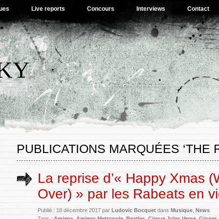
ues
Live reports
Concours
Interviews
Contact
SKY
PUBLICATIONS MARQUÉES ‘THE 
La reprise d’« Happy Xmas (
Over) » par les Rabeats en v
Publié : 18 décembre 2017 par
Ludovic Bocquet
dans
Musique
,
News
Tags :
Amiens
,
Amiens Metropole
,
Beatles
,
Cirque Jules Verne
,
Ginger