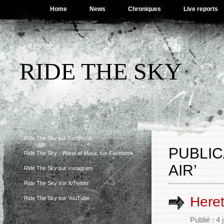
Home
News
Chroniques
Live reports
RIDE THE SKY
Ride The Sky sur Facebook
PUBLIC
Ride The Sky - World of Music sur Facebook
AIR’
Ride The Sky sur Instagram
Ride The Sky sur X/Twitter
Here
Ride The Sky sur YouTube
Publié : 4 