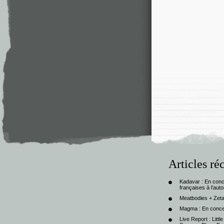
Articles ré
Kadavar : En con
françaises à l’au
Meatbodies + Zeta
Magma : En conce
Live Report : Litt