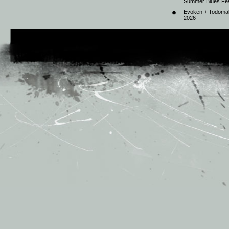
Summer Blues Fest
Evoken + Todomal 
2026