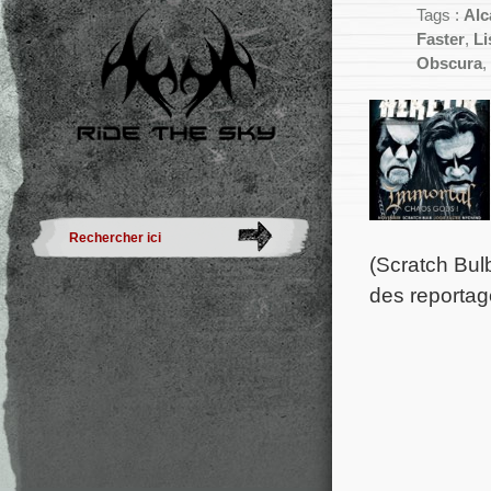
Tags :
Alc
Faster
,
Li
Obscura
,
(Scratch Bulb
des reportag