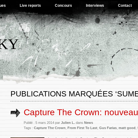
ues
Live reports
Concours
Interviews
Contact
SKY
PUBLICATIONS MARQUÉES ‘SUME
Capture The Crown: nouveau 
Publié : 5 mars 2014 par
Julien L.
dans
News
Tags :
Capture The Crown
,
From First To Last
,
Gus Farias
,
matt good
,