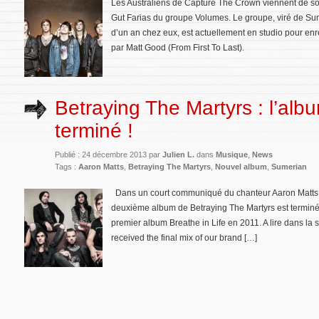
Les Australiens de Capture The Crown viennent de sortir
Gut Farias du groupe Volumes. Le groupe, viré de S
d’un an chez eux, est actuellement en studio pour enr
par Matt Good (From First To Last).
Betraying The Martyrs : l’alb
terminé !
Publié : 24 décembre 2013 par
Julien L.
dans
Musique
,
News
Tags :
Aaron Matts
,
Betraying The Martyrs
,
Nouvel album
,
Sumerian
Dans un court communiqué du chanteur Aaron Matts 
deuxième album de Betraying The Martyrs est terminé
premier album Breathe in Life en 2011. A lire dans la 
received the final mix of our brand […]