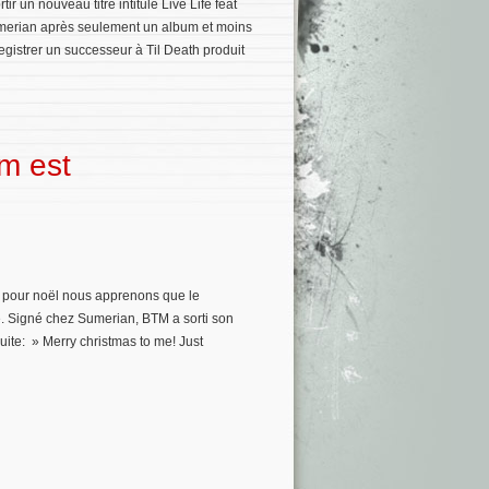
 un nouveau titre intitulé Live Life feat
umerian après seulement un album et moins
egistrer un successeur à Til Death produit
um est
pour noël nous apprenons que le
. Signé chez Sumerian, BTM a sorti son
suite: » Merry christmas to me! Just