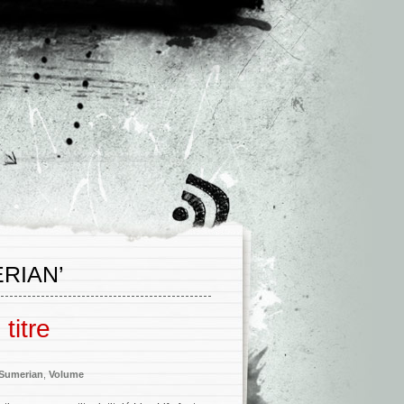
RIAN’
titre
Sumerian
,
Volume