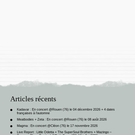
Articles récents
Kadavar : En concert @Rouen (76) le 04 décembre 2026 + 4 dates
françaises à l’automne
Meatbodies + Zeta : En concert @Rouen (76) le 08 août 2026
Magma : En concert @Cléon (76) le 17 novembre 2026
Live Report : Little Odetta + The SuperSoul Brothers + Mazingo –